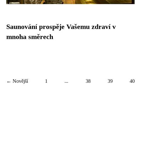
Saunování prospěje Vašemu zdraví v
mnoha směrech
← Novější
1
...
38
39
40