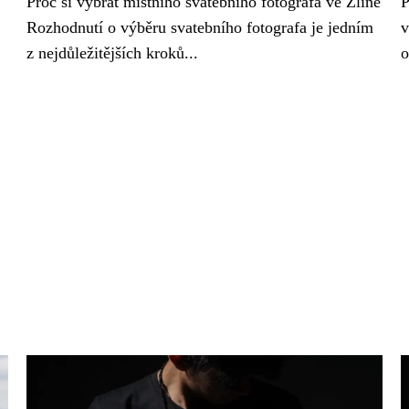
Proč si vybrat místního svatebního fotografa ve Zlíně
P
Rozhodnutí o výběru svatebního fotografa je jedním
v
z nejdůležitějších kroků...
o