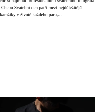
roč si najmout profesionálního svatebního fotografa
 Chebu Svatební den patří mezi nejdůležitější
kamžiky v životě každého páru,...