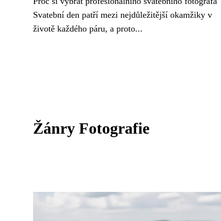
Proč si vybrat profesionálního svatebního fotografa
Svatební den patří mezi nejdůležitější okamžiky v
životě každého páru, a proto...
Žánry Fotografie