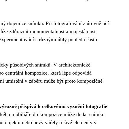
dný dojem ze snímku. Při fotografování z úrovně očí
ůže zdůraznit monumentalnost a majestátnost
 Experimentování s různými úhly pohledu často
ticky působivých snímků. V architektonické
ebo centrální kompozice, která lépe odpovídá
ální umístění v záběru může být proto kompozičně
výrazně přispívá k celkovému vyznění fotografie
stského mobiliáře do kompozice může dodat snímku
ho objektu nebo nevytvářely rušivé elementy v