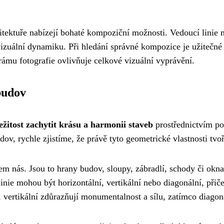
hitektuře nabízejí bohaté kompoziční možnosti. Vedoucí lini
vizuální dynamiku. Při hledání správné kompozice je užitečné
 rámu fotografie ovlivňuje celkové vizuální vyprávění.
 budov
ežitost zachytit krásu a harmonii staveb
prostřednictvím po
ov, rychle zjistíme, že právě tyto geometrické vlastnosti tv
lem nás. Jsou to hrany budov, sloupy, zábradlí, schody či okna
inie mohou být horizontální, vertikální nebo diagonální, při
tu, vertikální zdůrazňují monumentalnost a sílu, zatímco diago