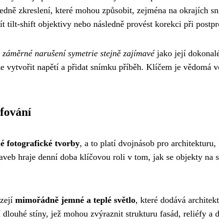
hledně zkreslení, které mohou způsobit, zejména na okrajích s
 tilt-shift objektivy nebo následně provést korekci při postp
t
záměrné narušení symetrie stejně zajímavé
jako její dokonal
vytvořit napětí a přidat snímku příběh. Klíčem je vědomá vol
fování
é fotografické tvorby
, a to platí dvojnásob pro architekturu
taveb hraje denní doba klíčovou roli v tom, jak se objekty na 
zejí
mimořádně jemné a teplé světlo
, které dodává archite
dlouhé stíny, jež mohou zvýraznit strukturu fasád, reliéfy a 