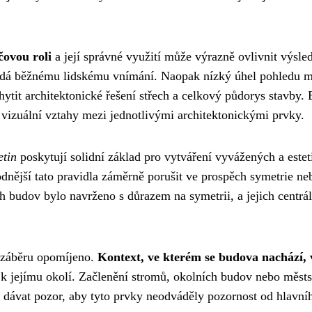
čovou roli
a její správné využití může výrazně ovlivnit výsle
vídá běžnému lidskému vnímání. Naopak nízký úhel pohledu m
ytit architektonické řešení střech a celkový půdorys stavby.
vizuální vztahy mezi jednotlivými architektonickými prvky.
etin
poskytují solidní základ pro vytváření vyvážených a este
hodnější tato pravidla záměrně porušit ve prospěch symetrie n
h budov bylo navrženo s důrazem na symetrii, a jejich centr
í záběru opomíjeno.
Kontext, ve kterém se budova nachází, 
y k jejímu okolí. Začlenění stromů, okolních budov nebo mě
 dávat pozor, aby tyto prvky neodváděly pozornost od hlavní