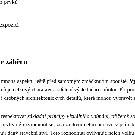
ch prvků
 expozicí
ce záběru
ní mnoha aspektů ještě před samotným zmáčknutím spouště.
Vý
 určuje celkový charakter a sdělení výsledného snímku. Při 
 i drobných architektonických detailů, které mohou vyprávět 
 respektovat
základní principy vizuálního vnímání
, přičemž so
nezbytné rozhodnout se, zda zachytit celou budovu v jejím k
zují daný stavební styl. Toto rozhodnutí ovlivňuje nejen volbu