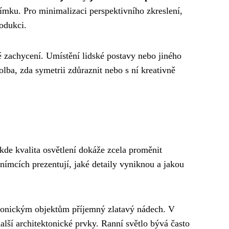
nímku. Pro minimalizaci perspektivního zkreslení,
rodukci.
é zachycení. Umístění lidské postavy nebo jiného
ba, zda symetrii zdůraznit nebo s ní kreativně
, kde kvalita osvětlení dokáže zcela proměnit
snímcích prezentují, jaké detaily vyniknou a jakou
ktonickým objektům příjemný zlatavý nádech. V
další architektonické prvky. Ranní světlo bývá často