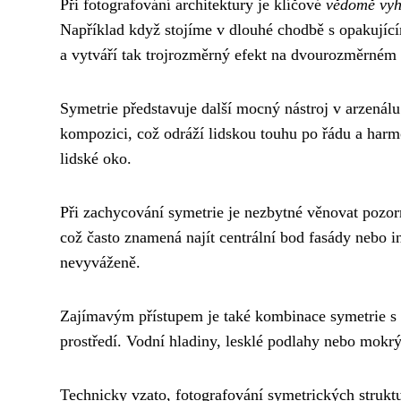
Při fotografování architektury je klíčové
vědomě vyh
Například když stojíme v dlouhé chodbě s opakující
a vytváří tak trojrozměrný efekt na dvourozměrném 
Symetrie představuje další mocný nástroj v arzenál
kompozici, což odráží lidskou touhu po řádu a harm
lidské oko.
Při zachycování symetrie je nezbytné věnovat pozor
což často znamená najít centrální bod fasády nebo i
nevyváženě.
Zajímavým přístupem je také kombinace symetrie s
prostředí. Vodní hladiny, lesklé podlahy nebo mokrý
Technicky vzato, fotografování symetrických strukt