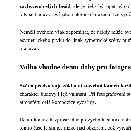
zachycení celých fasád
, ale je třeba být opatrný o
kdy se budovy jeví jako nakloněné dozadu, lze využít
Neměli bychom však zapomínat, že někdy může bý
asymetrického prvku do jinak symetrické scény může 
pracovat.
Volba vhodné denní doby pro fotogra
Světlo představuje základní stavební kámen každ
charakter budovy i její vnímání. Při fotografování s
atmosféru celá kompozice vyzařuje.
Ranní hodiny bezprostředně po východu slunce nabí
tomto čase je slunce nízko nad obzorem, což vytváří 