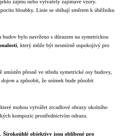
jektu zájmu nebo vytvářely zajímavé vzory.
 pocitu hloubky. Linie se sbíhají směrem k úběžníku
ch budov bylo navrženo s důrazem na symetrickou
onalosti
, který může být nesmírně uspokojivý pro
ě umístěn přesně ve středu symetrické osy budovy,
ý dojem
a způsobit, že snímek bude působit
které mohou vytvářet zrcadlové obrazy okolního
rických kompozic prostřednictvím odrazu.
í.
Širokoúhlé objektivy jsou oblíbené pro