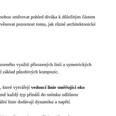
e mohou směrovat pohled diváka k důležitým částem
 věnovat pozornost tomu, jak různé architektonické
zorného využití přirozených linií a symetrických
oří základ působivých kompozic.
, které vytvářejí
vedoucí linie směřující oko
čemž každý typ přináší do snímku odlišnou
nální linie dodávají dynamiku a napětí.