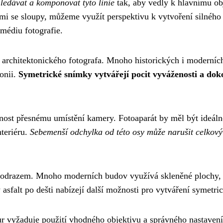
ledávat a komponovat tyto linie
tak, aby vedly k hlavnímu ob
mi se sloupy, můžeme využít perspektivu k vytvoření silného
médiu fotografie.
u architektonického fotografa. Mnoho historických i moderní
onii.
Symetrické snímky vytvářejí pocit vyváženosti a dok
nost přesnému umístění kamery. Fotoaparát by měl být ideáln
nteriéru.
Sebemenší odchylka od této osy může narušit celkov
 odrazem. Mnoho moderních budov využívá skleněné plochy, 
 asfalt po dešti nabízejí další možnosti pro vytváření symet
ur vyžaduje použití vhodného objektivu a správného nastaven