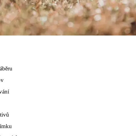
áběru
ov
vání
ktivů
nímku