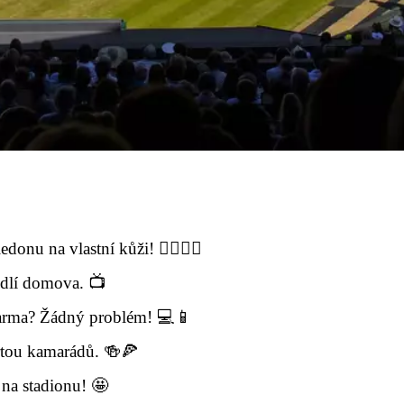
onu na vlastní kůži! 🚶‍♂️🚶‍♀️
odlí domova. 📺
darma? Žádný problém! 💻📱
rtou kamarádů. 🍻🍕
na stadionu! 🤩