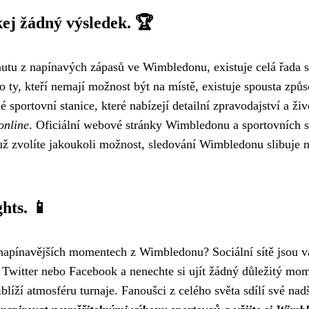
ej žádný výsledek. 🏆
inutu z napínavých zápasů ve Wimbledonu, existuje celá řada 
ro ty, kteří nemají možnost být na místě, existuje spousta způs
portovní stanice, které nabízejí detailní zpravodajství a živ
online
. Oficiální webové stránky Wimbledonu a sportovních se
 už zvolíte jakoukoli možnost, sledování Wimbledonu slibuje 
ghts. 📱
jnapínavějších momentech z Wimbledonu? Sociální sítě jsou va
 Twitter nebo Facebook a nenechte si ujít žádný důležitý mo
iblíží atmosféru turnaje. Fanoušci z celého světa sdílí své na