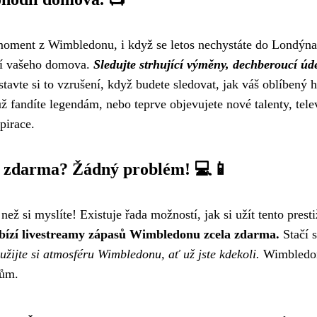
í moment z Wimbledonu, i když se letos nechystáte do Londýna
lí vašeho domova.
Sledujte strhující výměny, dechberoucí úd
tavte si to vzrušení, když budete sledovat, jak váš oblíbený h
ž fandíte legendám, nebo teprve objevujete nové talenty, te
pirace.
a zdarma? Žádný problém! 💻📱
ež si myslíte! Existuje řada možností, jak si užít tento pres
bízí livestreamy zápasů Wimbledonu zcela zdarma.
Stačí s
užijte si atmosféru Wimbledonu, ať už jste kdekoli.
Wimbledon o
tům.