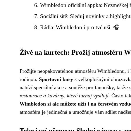
Wimbledon oficiální appka: Nezmeškej 
Sociální sítě: Sleduj novinky a highlight
Rádia: Wimbledon i pro tvé uši. 🎧
Živě na kurtech: Prožij atmosféru Wimb
Prožijte neopakovatelnou atmosféru Wimbledonu, i k
rodinou.
Sportovní bary
s velkoplošnými obrazovkam
nabízí speciální akce a soutěže pro fanoušky, takže
restaurace a kavárny, které turnaj vysílají.
Často tak
Wimbledon si ale můžete užít i na čerstvém vzdu
atmosféra je jedinečná a umožňuje vám sdílet nadšen
Televizní přenosy: Sleduj zápasy v p