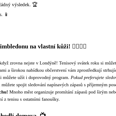
žádný výsledek. 🏆
s. 📱
ledonu na vlastní kůži! 🚶‍♂️🚶‍♀️
dyž zrovna nejste v Londýně! Tenisový svátek roku si můžete
i a širokou nabídkou občerstvení vám zprostředkují strhují
 si můžete užít i doprovodný program.
Pokud preferujete sledo
 můžete spojit sledování napínavých zápasů s příjemným po
chu!
Mnoho měst organizuje promítání zápasů pod širým nebe
í z tenisu s ostatními fanoušky.
ohodlí domova. 📺