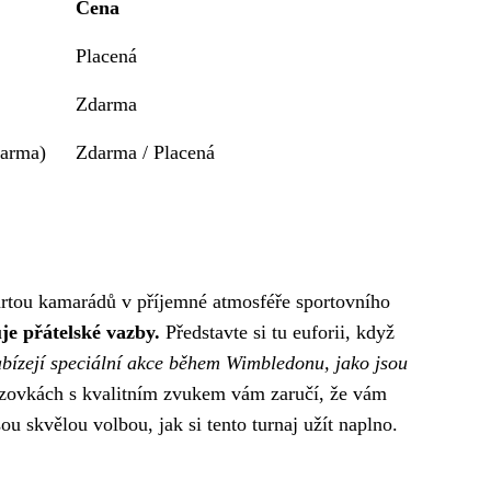
Cena
Placená
Zdarma
darma)
Zdarma / Placená
 partou kamarádů v příjemné atmosféře sportovního
je přátelské vazby.
Představte si tu euforii, když
abízejí speciální akce během Wimbledonu, jako jsou
zovkách s kvalitním zvukem vám zaručí, že vám
u skvělou volbou, jak si tento turnaj užít naplno.