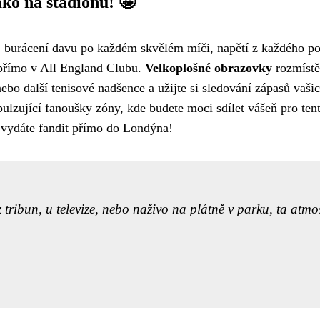
ko na stadionu! 🤩
, burácení davu po každém skvělém míči, napětí z každého podá
te přímo v All England Clubu.
Velkoplošné obrazovky
rozmístě
ebo další tenisové nadšence a užijte si sledování zápasů vaš
pulzující fanoušky zóny, kde budete moci sdílet vášeň pro tent
ok vydáte fandit přímo do Londýna!
 tribun, u televize, nebo naživo na plátně v parku, ta atmos