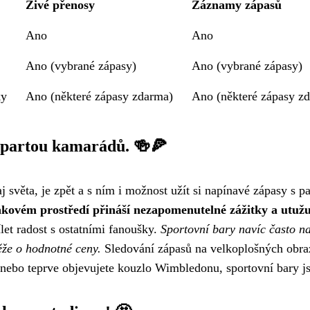
Živé přenosy
Záznamy zápasů
Ano
Ano
Ano (vybrané zápasy)
Ano (vybrané zápasy)
ky
Ano (některé zápasy zdarma)
Ano (některé zápasy z
s partou kamarádů. 🍻🍕
aj světa, je zpět a s ním i možnost užít si napínavé zápasy s
takovém prostředí přináší nezapomenutelné zážitky a utužu
let radost s ostatními fanoušky.
Sportovní bary navíc často n
že o hodnotné ceny.
Sledování zápasů na velkoplošných obra
 nebo teprve objevujete kouzlo Wimbledonu, sportovní bary jso