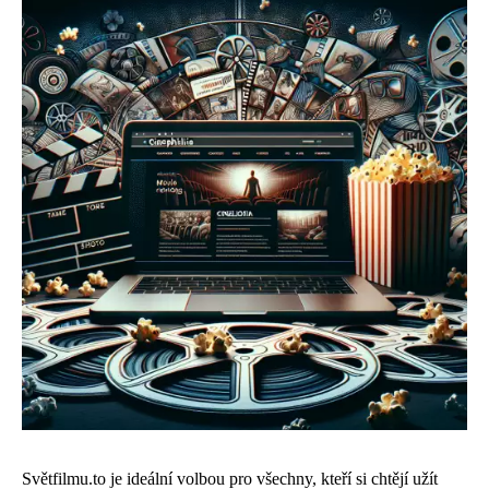
Světfilmu.to je ideální volbou pro všechny, kteří si chtějí užít