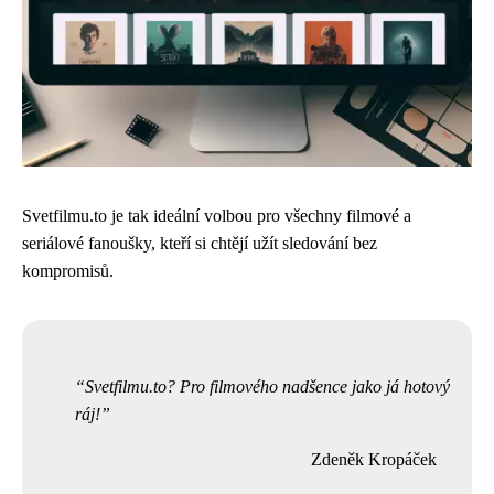
Svetfilmu.to je tak ideální volbou pro všechny filmové a
seriálové fanoušky, kteří si chtějí užít sledování bez
kompromisů.
Svetfilmu.to? Pro filmového nadšence jako já hotový
ráj!
Zdeněk Kropáček