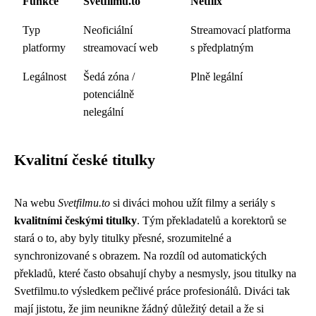
Funkce
Svetfilmu.to
Netflix
Typ
Neoficiální
Streamovací platforma
platformy
streamovací web
s předplatným
Legálnost
Šedá zóna /
Plně legální
potenciálně
nelegální
Kvalitní české titulky
Na webu
Svetfilmu.to
si diváci mohou užít filmy a seriály s
kvalitními českými titulky
. Tým překladatelů a korektorů se
stará o to, aby byly titulky přesné, srozumitelné a
synchronizované s obrazem. Na rozdíl od automatických
překladů, které často obsahují chyby a nesmysly, jsou titulky na
Svetfilmu.to výsledkem pečlivé práce profesionálů. Diváci tak
mají jistotu, že jim neunikne žádný důležitý detail a že si