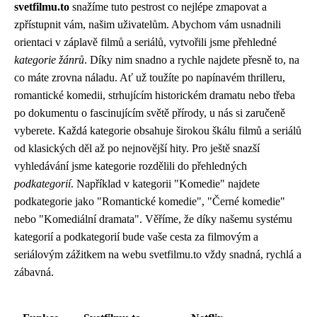
svetfilmu.to
snažíme tuto pestrost co nejlépe zmapovat a
zpřístupnit vám, našim uživatelům. Abychom vám usnadnili
orientaci v záplavě filmů a seriálů, vytvořili jsme přehledné
kategorie žánrů
. Díky nim snadno a rychle najdete přesně to, na
co máte zrovna náladu. Ať už toužíte po napínavém thrilleru,
romantické komedii, strhujícím historickém dramatu nebo třeba
po dokumentu o fascinujícím světě přírody, u nás si zaručeně
vyberete. Každá kategorie obsahuje širokou škálu filmů a seriálů
od klasických děl až po nejnovější hity. Pro ještě snazší
vyhledávání jsme kategorie rozdělili do přehledných
podkategorií
. Například v kategorii "Komedie" najdete
podkategorie jako "Romantické komedie", "Černé komedie"
nebo "Komediální dramata". Věříme, že díky našemu systému
kategorií a podkategorií bude vaše cesta za filmovým a
seriálovým zážitkem na webu svetfilmu.to vždy snadná, rychlá a
zábavná.