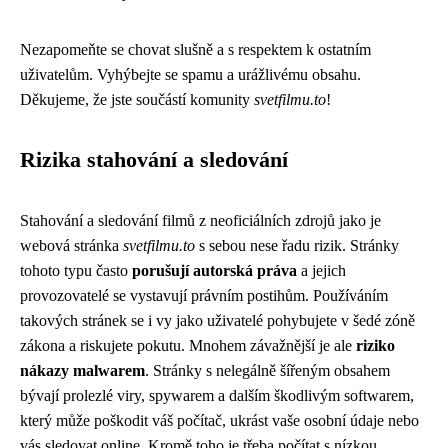
Nezapomeňte se chovat slušně a s respektem k ostatním
uživatelům. Vyhýbejte se spamu a urážlivému obsahu.
Děkujeme, že jste součástí komunity
svetfilmu.to
!
Rizika stahování a sledování
Stahování a sledování filmů z neoficiálních zdrojů jako je
webová stránka
svetfilmu.to
s sebou nese řadu rizik. Stránky
tohoto typu často
porušují autorská práva
a jejich
provozovatelé se vystavují právním postihům. Používáním
takových stránek se i vy jako uživatelé pohybujete v šedé zóně
zákona a riskujete pokutu. Mnohem závažnější je ale
riziko
nákazy malwarem
. Stránky s nelegálně šířeným obsahem
bývají prolezlé viry, spywarem a dalším škodlivým softwarem,
který může poškodit váš počítač, ukrást vaše osobní údaje nebo
vás sledovat online. Kromě toho je třeba počítat s nízkou