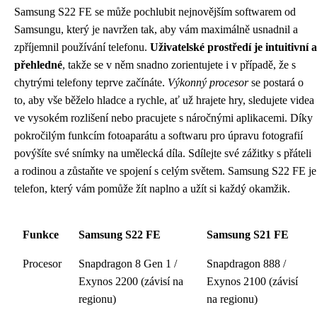
Samsung S22 FE se může pochlubit nejnovějším softwarem od
Samsungu, který je navržen tak, aby vám maximálně usnadnil a
zpříjemnil používání telefonu.
Uživatelské prostředí je intuitivní a
přehledné
, takže se v něm snadno zorientujete i v případě, že s
chytrými telefony teprve začínáte.
Výkonný procesor
se postará o
to, aby vše běželo hladce a rychle, ať už hrajete hry, sledujete videa
ve vysokém rozlišení nebo pracujete s náročnými aplikacemi. Díky
pokročilým funkcím fotoaparátu a softwaru pro úpravu fotografií
povýšíte své snímky na umělecká díla. Sdílejte své zážitky s přáteli
a rodinou a zůstaňte ve spojení s celým světem. Samsung S22 FE je
telefon, který vám pomůže žít naplno a užít si každý okamžik.
Funkce
Samsung S22 FE
Samsung S21 FE
Procesor
Snapdragon 8 Gen 1 /
Snapdragon 888 /
Exynos 2200 (závisí na
Exynos 2100 (závisí
regionu)
na regionu)