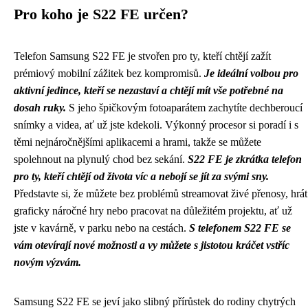
Pro koho je S22 FE určen?
Telefon Samsung S22 FE je stvořen pro ty, kteří chtějí zažít
prémiový mobilní zážitek bez kompromisů.
Je ideální volbou pro
aktivní jedince, kteří se nezastaví a chtějí mít vše potřebné na
dosah ruky.
S jeho špičkovým fotoaparátem zachytíte dechberoucí
snímky a videa, ať už jste kdekoli. Výkonný procesor si poradí i s
těmi nejnáročnějšími aplikacemi a hrami, takže se můžete
spolehnout na plynulý chod bez sekání.
S22 FE je zkrátka telefon
pro ty, kteří chtějí od života víc a nebojí se jít za svými sny.
Představte si, že můžete bez problémů streamovat živé přenosy, hrát
graficky náročné hry nebo pracovat na důležitém projektu, ať už
jste v kavárně, v parku nebo na cestách.
S telefonem S22 FE se
vám otevírají nové možnosti a vy můžete s jistotou kráčet vstříc
novým výzvám.
Samsung S22 FE se jeví jako slibný přírůstek do rodiny chytrých