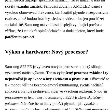
parametrech displeje, spekulace naznačují, že se můžeme těšit na
skvělý vizuální zážitek
. Fanoušci doufají v AMOLED panel s
vysokou obnovovací frekvencí, která zajistí plynulé a
responzivní
reakce
, ať už budou hrát hry, sledovat videa nebo jen procházet
sociální sítě. Samsung má v oblasti displejů vynikající pověst a
věříme, že i tentokrát splní očekávání a dodá telefon, který bude
potěšením pro oči
.
Výkon a hardware: Nový procesor?
Samsung S22 FE je vybaven novým procesorem, který slibuje
významný nárůst výkonu.
Tento vylepšený procesor zvládne i ty
nejnáročnější aplikace a hry s lehkostí a plynulostí
. Uživatelé se
tak mohou těšit na bezproblémový multitasking, rychlé načítání
aplikací a plynulé přehrávání videí ve vysokém rozlišení.
S novým
procesorem se hraní her na Samsungu S22 FE stane skutečným
požitkem.
Náročné herní tituly poběží plynule i při vysokém
nastavení grafiky a bez nepříjemného sekání.
Výkonný procesor v