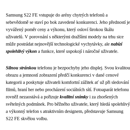
Samsung S22 FE vstupuje do arény chytrých telefonů a
sebevědomě se staví po bok zavedené konkurenci. Jeho předností je
vyvážený poměr ceny a výkonu, který osloví širokou škálu
uživatelů. V porovnání s některými dražšími modely na trhu sice
může postrádat nejnovější technologické vychytávky, ale
nabízí
spolehlivý výkon
a funkce, které uspokojí i náročné uživatele.
Silnou stránkou
telefonu je bezpochyby jeho displej. Svou kvalitou
obrazu a jemností zobrazení předčí konkurenci v dané cenové
kategorii a poskytuje uživateli komfortní zážitek ať už při sledování
filmů, hraní her nebo procházení sociálních sítí. Fotoaparát telefonu
rovněž nezaostává a pořizuje
kvalitní snímky
i za zhoršených
světelných podmínek. Pro běžného uživatele, který hledá spolehlivý
a výkonný telefon s atraktivním designem, představuje Samsung
S22 FE skvělou volbu.