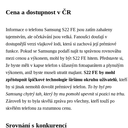
Cena a dostupnost v ČR
Informace o telefonu Samsung S22 FE jsou zatím zahaleny
tajemstvím, ale očekávání jsou velká. Fanoušci doufají v
dostupnější verzi vlajkové lodi, která si zachová její prémiové
funkce. Pokud se Samsungu podaří najít tu správnou rovnováhu
mezi cenou a výkonem, mohl by být S22 FE hitem. Představte si,
že byste měli v kapse telefon s úžasným fotoaparátem a plynulým
výkonem, aniž byste museli utratit majlant.
S22 FE by mohl
zpřístupnit špičkové technologie širšímu okruhu uživatelů
, kteří
by si jinak nemohli dovolit prémiový telefon.
To by byl pro
Samsung chytrý tah, který by mu pomohl upevnit si pozici na trhu.
Zároveň by to byla skvělá zpráva pro všechny, kteří touží po
skvělém telefonu za rozumnou cenu.
Srovnání s konkurencí