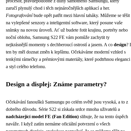
procesor, pravděpodobně z dílny samotného Samsungu, který
zaručí plynulý chod i těch nejnáročnějších aplikací a her.
Fotografování
bude opět patřit mezi hlavní taháky. Můžeme se těšit
na vylepšené senzory a inteligentní software, který posune vaše
snímky na novou úroveň. Ať už budete fotit krajinu, portréty nebo
noční oblohu, Samsung S22 FE vám pomůže zachytit ty
nejkrásnější momenty s dechberoucí ostrostí a jasem. A co
design
? I
ten by měl doznat změn k lepšímu. Očekáváme moderní vzhled s
tenkými rámečky a prémiovými materiály, které podtrhnou eleganci
a styl celého telefonu.
Design a displej: Známe parametry?
Očekávání fanoušků Samsungu po celém světě jsou vysoká, a to z
dobrého důvodu. Série S22 si získala srdce mnoha uživatelů a
nadcházející model FE (Fan Edition)
slibuje, že na tento úspěch
naváže. I když zatím nemáme oficiální potvrzení o všech