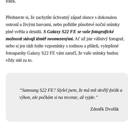
fotek.
Představte si, že zachytíte úchvatný západ slunce s dokonalou
ostrostí a živými barvami, nebo pořídíte působivé noční snímky
plné světla a detailů.
S Galaxy S22 FE se vaše fotografické
možnosti stávají téměř neomezenými.
Ať už jste vášnivý fotograf,
nebo si jen rádi fotíte vzpomínky s rodinou a přáteli, vylepšené
fotoaparáty Galaxy S22 FE vám zaručí, že vaše snímky budou
vždy stát za to.
Samsung S22 FE? Slyšel jsem, že má mít skvělý foťák a
výkon, ale počkám si na recenze, až vyjde.
Zdeněk Dvořák