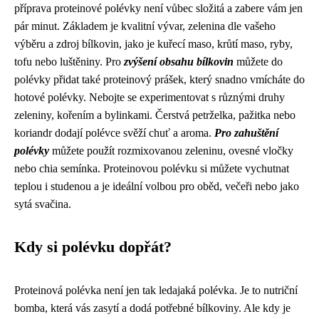
příprava proteinové polévky není vůbec složitá a zabere vám jen
pár minut. Základem je kvalitní vývar, zelenina dle vašeho
výběru a zdroj bílkovin, jako je kuřecí maso, krůtí maso, ryby,
tofu nebo luštěniny. Pro
zvýšení obsahu bílkovin
můžete do
polévky přidat také proteinový prášek, který snadno vmícháte do
hotové polévky. Nebojte se experimentovat s různými druhy
zeleniny, kořením a bylinkami. Čerstvá petrželka, pažitka nebo
koriandr dodají polévce svěží chuť a aroma.
Pro zahuštění
polévky
můžete použít rozmixovanou zeleninu, ovesné vločky
nebo chia semínka. Proteinovou polévku si můžete vychutnat
teplou i studenou a je ideální volbou pro oběd, večeři nebo jako
sytá svačina.
Kdy si polévku dopřát?
Proteinová polévka není jen tak ledajaká polévka. Je to nutriční
bomba, která vás zasytí a dodá potřebné bílkoviny. Ale kdy je