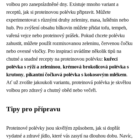
volbou pro zaneprázdněné dny. Existuje mnoho variant a
receptů, jak si proteinovou polévku připravit. Můžete
experimentovat s různými druhy zeleniny, masa, luštěnin nebo
hub. Pro zvýšení obsahu bílkovin můžete přidat tofu, tempeh,
vařená vejce nebo proteinový prášek. Pokud chcete polévku
zahustit, můžete použít rozmixovanou zeleninu, červenou čočku
nebo ovesné vločky. Pro inspiraci uvádíme několik tipů na
chutné a snadné recepty na proteinovou polévku:
kuřecí
polévka s rýží a zeleninou
,
krémová brokolicová polévka s
krutony
,
pikantní čočková polévka s kokosovým mlékem
.
Ať už zvolíte jakoukoli variantu, proteinová polévka je skvělou
volbou pro zdravý a chutný oběd nebo večeři.
Tipy pro přípravu
Proteinové polévky jsou skvělým způsobem, jak si dopřát
vydatné a zdravé jídlo, které vás zasytí na dlouhou dobu. Navíc,