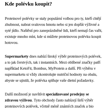
Kde polévku koupit?
Proteinové polévky se staly populární volbou pro ty, kteří chtějí
zhubnout, nabrat svalovou hmotu nebo si jen dopřát výživné a
syté jídlo. Naštěstí pro zaneprázdněné lidi, kteří nemají čas vařit,
existuje mnoho míst, kde si můžete proteinovou polévku koupit
hotovou.
Supermarkety
dnes nabízí široký výběr proteinových polévek,
a to jak čerstvých, tak i instantních. Mezi oblíbené značky patří
například KetoFit, Bombus, MyProtein a další. Při výběru v
supermarketu si vždy zkontrolujte nutriční hodnoty na obalu,
abyste se ujistili, že polévka splňuje vaše dietní požadavky.
Další možností je navštívit
specializované prodejny se
zdravou výživou
. Tyto obchody často nabízejí širší výběr
proteinových polévek, včetně méně známých značek a bio