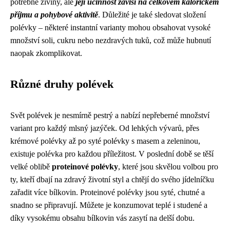
potřebné živiny, ale
její účinnost závisí na celkovém kalorickém
příjmu a pohybové aktivitě
. Důležité je také sledovat složení
polévky – některé instantní varianty mohou obsahovat vysoké
množství soli, cukru nebo nezdravých tuků, což může hubnutí
naopak zkomplikovat.
Různé druhy polévek
Svět polévek je nesmírně pestrý a nabízí nepřeberné množství
variant pro každý mlsný jazýček. Od lehkých vývarů, přes
krémové polévky až po syté polévky s masem a zeleninou,
existuje polévka pro každou příležitost. V poslední době se těší
velké oblibě
proteinové polévky
, které jsou skvělou volbou pro
ty, kteří dbají na zdravý životní styl a chtějí do svého jídelníčku
zařadit více bílkovin. Proteinové polévky jsou syté, chutné a
snadno se připravují. Můžete je konzumovat teplé i studené a
díky vysokému obsahu bílkovin vás zasytí na delší dobu.