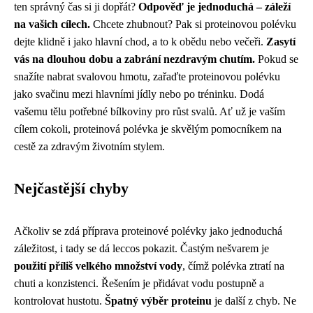
ten správný čas si ji dopřát?
Odpověď je jednoduchá – záleží
na vašich cílech.
Chcete zhubnout? Pak si proteinovou polévku
dejte klidně i jako hlavní chod, a to k obědu nebo večeři.
Zasytí
vás na dlouhou dobu a zabrání nezdravým chutím.
Pokud se
snažíte nabrat svalovou hmotu, zařaďte proteinovou polévku
jako svačinu mezi hlavními jídly nebo po tréninku. Dodá
vašemu tělu potřebné bílkoviny pro růst svalů. Ať už je vaším
cílem cokoli, proteinová polévka je skvělým pomocníkem na
cestě za zdravým životním stylem.
Nejčastější chyby
Ačkoliv se zdá příprava proteinové polévky jako jednoduchá
záležitost, i tady se dá leccos pokazit. Častým nešvarem je
použití příliš velkého množství vody
, čímž polévka ztratí na
chuti a konzistenci. Řešením je přidávat vodu postupně a
kontrolovat hustotu.
Špatný výběr proteinu
je další z chyb. Ne