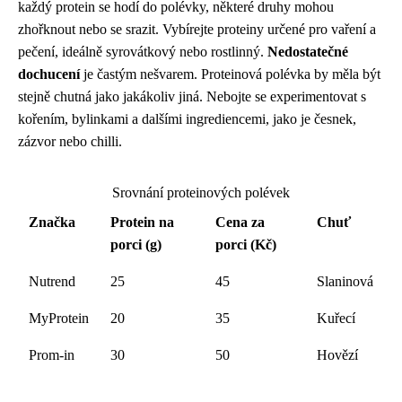
každý protein se hodí do polévky, některé druhy mohou
zhořknout nebo se srazit. Vybírejte proteiny určené pro vaření a
pečení, ideálně syrovátkový nebo rostlinný.
Nedostatečné
dochucení
je častým nešvarem. Proteinová polévka by měla být
stejně chutná jako jakákoliv jiná. Nebojte se experimentovat s
kořením, bylinkami a dalšími ingrediencemi, jako je česnek,
zázvor nebo chilli.
Srovnání proteinových polévek
Značka
Protein na
Cena za
Chuť
porci (g)
porci (Kč)
Nutrend
25
45
Slaninová
MyProtein
20
35
Kuřecí
Prom-in
30
50
Hovězí