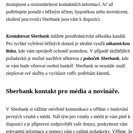
dostupnost a srozumitelnost kontaktních informací. Ať už
potřebujete poradit s běžným účtem, hypotékou nebo investicemi,
zkušení pracovníci Sberbank jsou vám k dispozici.
Kontaktovat Sberbank
můžete prostřednictvím několika kanálů.
Pro rychké vyřešení běžných dotazů je ideální využít
zákaznickou
linku
, kde vám operátoři ochotně pomohou. V případě složitějších
požadavků je možné navštívit některou z
poboček Sberbank
, kde
se vám bude věnovat osobní bankéř. Sberbank se neustále snaží
zlepšovat své služby a vycházet vstříc potřebám klientů.
Sberbank kontakt pro média a novináře.
V Sberbank si vážíme otevřené komunikace a věříme v budování
pevných vztahů s médii. Náš tým pro vztahy s médii je vám plně k
dispozici a je připraven zodpovědět vaše dotazy, poskytnout vám
relevantní informace a pomoci vám s vašimi požadavky. Věříme, že