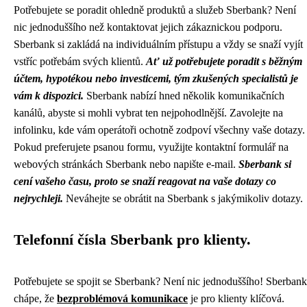
Potřebujete se poradit ohledně produktů a služeb Sberbank? Není
nic jednoduššího než kontaktovat jejich zákaznickou podporu.
Sberbank si zakládá na individuálním přístupu a vždy se snaží vyjít
vstříc potřebám svých klientů.
Ať už potřebujete poradit s běžným
účtem, hypotékou nebo investicemi, tým zkušených specialistů je
vám k dispozici.
Sberbank nabízí hned několik komunikačních
kanálů, abyste si mohli vybrat ten nejpohodlnější. Zavolejte na
infolinku, kde vám operátoři ochotně zodpoví všechny vaše dotazy.
Pokud preferujete psanou formu, využijte kontaktní formulář na
webových stránkách Sberbank nebo napište e-mail.
Sberbank si
cení vašeho času, proto se snaží reagovat na vaše dotazy co
nejrychleji.
Neváhejte se obrátit na Sberbank s jakýmikoliv dotazy.
Telefonní čísla Sberbank pro klienty.
Potřebujete se spojit se Sberbank? Není nic jednoduššího! Sberbank
chápe, že
bezproblémová komunikace
je pro klienty klíčová.