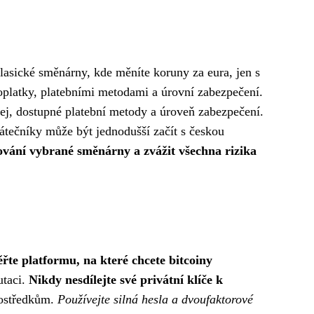
klasické směnárny, kde měníte koruny za eura, jen s
oplatky, platebními metodami a úrovní zabezpečení.
dej, dostupné platební metody a úroveň zabezpečení.
átečníky může být jednodušší začít s českou
ování vybrané směnárny a zvážit všechna rizika
řte platformu, na které chcete bitcoiny
utaci.
Nikdy nesdílejte své privátní klíče k
rostředkům.
Používejte silná hesla a dvoufaktorové