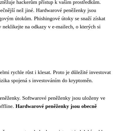
 ztěžuje hackerům přístup k vašim prostředkům.
pečnější než jiné. Hardwarové peněženky jsou
ingovým útokům. Phishingové útoky se snaží získat
 neklikejte na odkazy v e-mailech, o kterých si
mi rychle růst i klesat. Proto je důležité investovat
t rizika spojená s investováním do kryptoměn.
eněženky. Softwarové peněženky jsou uloženy ve
offline.
Hardwarové peněženky jsou obecně