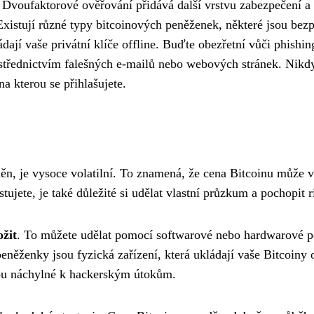
Dvoufaktorové ověřování přidává další vrstvu zabezpečení a
xistují různé typy bitcoinových peněženek, některé jsou bez
dají vaše privátní klíče offline. Buďte obezřetní vůči phish
rostřednictvím falešných e-mailů nebo webových stránek. Nikdy
na kterou se přihlašujete.
ěn, je vysoce volatilní. To znamená, že cena Bitcoinu může vel
estujete, je také důležité si udělat vlastní průzkum a pochopi
ožit
. To můžete udělat pomocí softwarové nebo hardwarové p
něženky jsou fyzická zařízení, která ukládají vaše Bitcoiny 
sou náchylné k hackerským útokům.