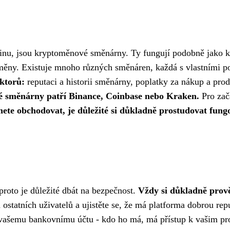
tcoinu, jsou kryptoměnové směnárny. Ty fungují podobně jako 
oměny. Existuje mnoho různých směnáren, každá s vlastními p
aktorů:
reputaci a historii směnárny, poplatky za nákup a pro
vé směnárny patří Binance, Coinbase nebo Kraken.
Pro zač
nete obchodovat, je důležité si důkladně prostudovat fung
 proto je důležité dbát na bezpečnost.
Vždy si důkladně prově
d ostatních uživatelů a ujistěte se, že má platforma dobrou rep
 k vašemu bankovnímu účtu - kdo ho má, má přístup k vašim p