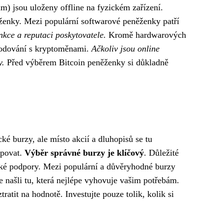
ům) jsou uloženy offline na fyzickém zařízení.
ěženky. Mezi populární softwarové peněženky patří
nkce a reputaci poskytovatele.
Kromě hardwarových
chodování s kryptoměnami.
Ačkoliv jsou online
y.
Před výběrem Bitcoin peněženky si důkladně
ké burzy, ale místo akcií a dluhopisů se tu
upovat.
Výběr správné burzy je klíčový
. Důležité
ické podpory. Mezi populární a důvěryhodné burzy
te našli tu, která nejlépe vyhovuje vašim potřebám.
tratit na hodnotě. Investujte pouze tolik, kolik si