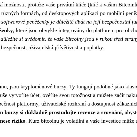
í možnosti, protože vaše privátní klíče (klíč k vašim Bitcoin
 v různých formách, od desktopových aplikací po mobilní pen
 softwarové peněženky je důležité dbát na její bezpečnostní fu
ěženky
, které jsou obvykle integrovány do platforem pro ob
ůležité si uvědomit, že vaše Bitcoiny jsou v rukou třetí stran
bezpečnost, uživatelská přívětivost a poplatky.
coinu, jsou kryptoměnové burzy. Ty fungují podobně jako klasic
še vytvoříte účet, ověříte svou totožnost a můžete začít nak
zpečnost platformy, uživatelské rozhraní a dostupnost zákazn
 burzy si důkladně prostudujte recenze a srovnání
, abys
nese riziko
. Kurz bitcoinu je volatilní a vaše investice může z