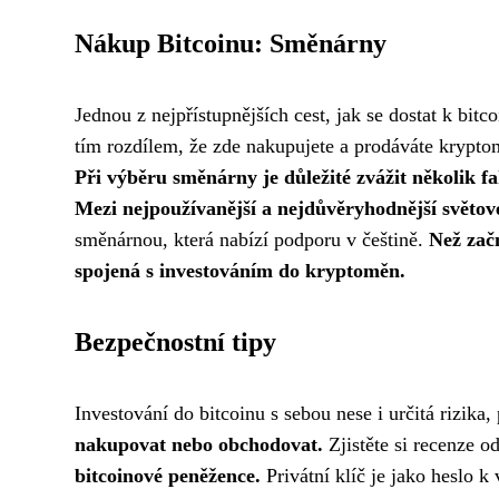
Nákup Bitcoinu: Směnárny
Jednou z nejpřístupnějších cest, jak se dostat k bi
tím rozdílem, že zde nakupujete a prodáváte krypt
Při výběru směnárny je důležité zvážit několik f
Mezi nejpoužívanější a nejdůvěryhodnější světo
směnárnou, která nabízí podporu v češtině.
Než zač
spojená s investováním do kryptoměn.
Bezpečnostní tipy
Investování do bitcoinu s sebou nese i určitá rizika,
nakupovat nebo obchodovat.
Zjistěte si recenze o
bitcoinové peněžence.
Privátní klíč je jako heslo