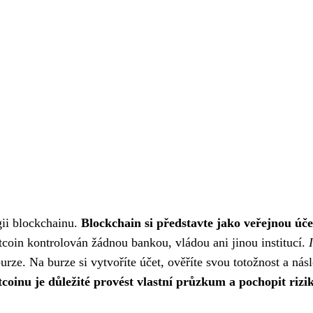
gii blockchainu.
Blockchain si představte jako veřejnou úč
tcoin kontrolován žádnou bankou, vládou ani jinou institucí.
rze. Na burze si vytvoříte účet, ověříte svou totožnost a ná
coinu je důležité provést vlastní průzkum a pochopit rizik