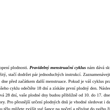
hopení plodnosti.
Pravidelný menstruační cyklus
nám dává skv
žitý, stačí dodržet pár jednoduchých instrukcí. Zaznamenávejt
 dne před začátkem další menstruace. Pokud je váš cyklus pra
šeho cyklu odečtěte 18 dní a získáte první plodný den. Násle
vá 28 dní, vaše plodné dny budou přibližně od 10. do 17. dne
. Pro přesnější určení plodných dnů je vhodné sledovat i dalš
ímu tělu můžete zvýšit své šance na početí a přivítat do svého