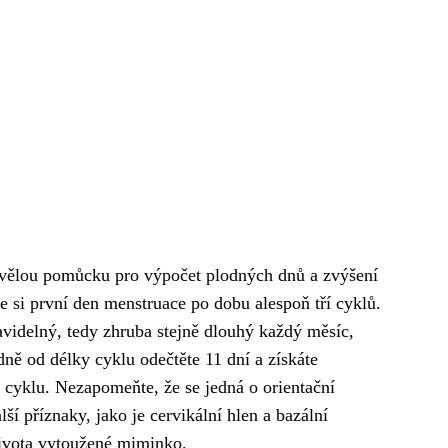
ělou pomůcku pro výpočet plodných dnů a zvýšení
e si první den menstruace po dobu alespoň tří cyklů.
videlný, tedy zhruba stejně dlouhý každý měsíc,
dně od délky cyklu odečtěte 11 dní a získáte
 cyklu. Nezapomeňte, že se jedná o orientační
í příznaky, jako je cervikální hlen a bazální
 života vytoužené miminko.