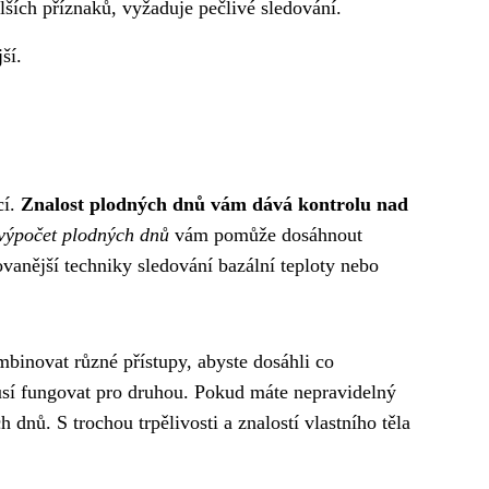
lších příznaků, vyžaduje pečlivé sledování.
ší.
cí.
Znalost plodných dnů vám dává kontrolu nad
výpočet plodných dnů
vám pomůže dosáhnout
anější techniky sledování bazální teploty nebo
binovat různé přístupy, abyste dosáhli co
usí fungovat pro druhou. Pokud máte nepravidelný
nů. S trochou trpělivosti a znalostí vlastního těla