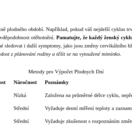
ně plodného období. Například, pokud váš nejdelší cyklus trv
avděpodobnost otěhotnění.
Pamatujte, že každý ženský cyklu
é sledovat i další symptomy, jako jsou změny cervikálního hl
dost z plánování rodiny a těšit se na vytoužené miminko.
Metody pro Výpočet Plodnych Dní
ost
Náročnost
Poznámky
Nízká
Založena na průměrné délce cyklu, nepř
Střední
Vyžaduje denní měření teploty a zazname
Střední
Vyžaduje zkušenost s rozpoznáním změn