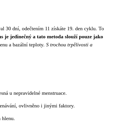
al 30 dní, odečtením 11 získáte 19. den cyklu. To
s je jedinečný a tato metoda slouží pouze jako
enu a bazální teploty.
S trochou trpělivosti a
esná u nepravidelné menstruace.
návání, ovlivněno i jinými faktory.
 hlenu.