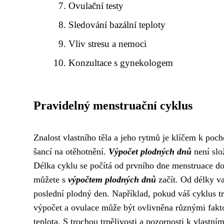
Ovulační testy
Sledování bazální teploty
Vliv stresu a nemoci
Konzultace s gynekologem
Pravidelný menstruační cyklus
Znalost vlastního těla a jeho rytmů je klíčem k poc
šancí na otěhotnění.
Výpočet plodných dnů
není slo
Délka cyklu se počítá od prvního dne menstruace do
můžete s
výpočtem plodných dnů
začít. Od délky va
poslední plodný den. Například, pokud váš cyklus tr
výpočet a ovulace může být ovlivněna různými faktory
teplota. S trochou trpělivosti a pozornosti k vlastn