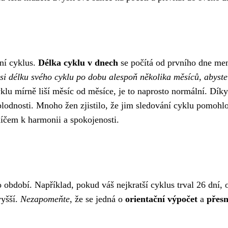
ční cyklus.
Délka cyklu v dnech
se počítá od prvního dne men
i délku svého cyklu po dobu alespoň několika měsíců, abyste z
klu mírně liší měsíc od měsíce, je to naprosto normální. Dí
 plodnosti. Mnoho žen zjistilo, že jim sledování cyklu pomoh
klíčem k harmonii a spokojenosti.
období. Například, pokud váš nejkratší cyklus trval 26 dní, 
yšší.
Nezapomeňte
, že se jedná o
orientační výpočet
a
přesn