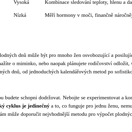
Vysoká
Kombinace sledování teploty, hlenu a da
Nízká
Měří hormony v moči, finančně náročněj
plodných dnů může být pro mnoho žen osvobozující a posilují
ažíte o miminko, nebo naopak plánujete rodičovství odložit,
ných dnů, od jednoduchých kalendářových metod po sofistikov
ou budete schopni dodržovat. Nebojte se experimentovat a kom
ký cyklus je jedinečný
a to, co funguje pro jednu ženu, nem
ám může doporučit nejvhodnější metodu pro výpočet plodných d