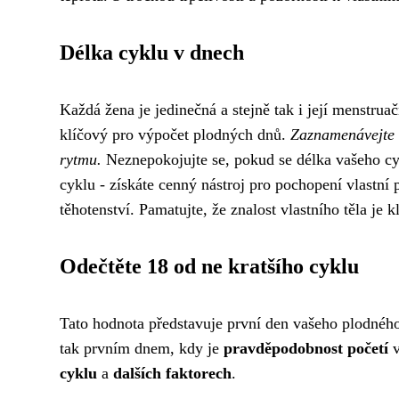
Délka cyklu v dnech
Každá žena je jedinečná a stejně tak i její menstrua
klíčový pro výpočet plodných dnů.
Zaznamenávejte s
rytmu.
Neznepokojujte se, pokud se délka vašeho cy
cyklu - získáte cenný nástroj pro pochopení vlastní
těhotenství. Pamatujte, že znalost vlastního těla je 
Odečtěte 18 od ne kratšího cyklu
Tato hodnota představuje první den vašeho plodného 
tak prvním dnem, kdy je
pravděpodobnost početí
v
cyklu
a
dalších faktorech
.