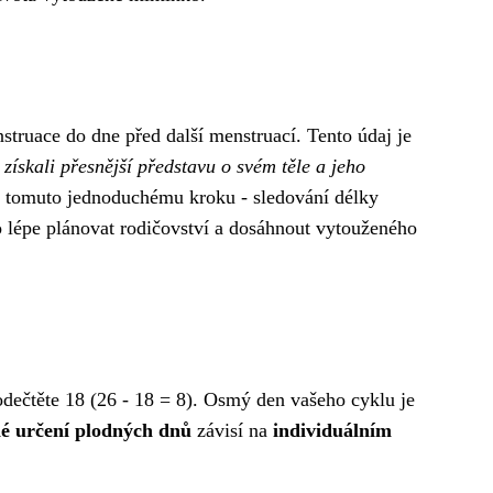
struace do dne před další menstruací. Tento údaj je
ískali přesnější představu o svém těle a jeho
ky tomuto jednoduchému kroku - sledování délky
lo lépe plánovat rodičovství a dosáhnout vytouženého
odečtěte 18 (26 - 18 = 8). Osmý den vašeho cyklu je
é určení plodných dnů
závisí na
individuálním