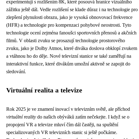
experimentují s rozlišením 8K, které posouvá hranice vizuálního
zážitku ještě dál. Vedle rozlišení se klade důraz i na technologie pro
zlepšení plynulosti obrazu, jako je vysoká obnovovací frekvence
(HFR) a technologie pro kompenzaci pohybové neostrosti. Tyto
technologie ocení zejména fanoušci sportovních přenosů a akčních
filmů. V oblasti zvuku se prosazují technologie prostorového
zvuku, jako je Dolby Atmos, které diváka doslova obklopí zvukem
a vtáhnou ho do děje. Nové televizní stanice se také zaměřují na
interaktivní funkce, které divákům umožní aktivně se zapojit do
sledování.
Virtuální realita a televize
Rok 2025 je ve znamení inovací v televizním světě, ale příchod
virtuální reality
do našich obýváků zatím nečekejte. I když se o
propojení VR a televize mluví čím dál častěji, na spuštění
specializovaných VR televizních stanic si ještě počkáme.