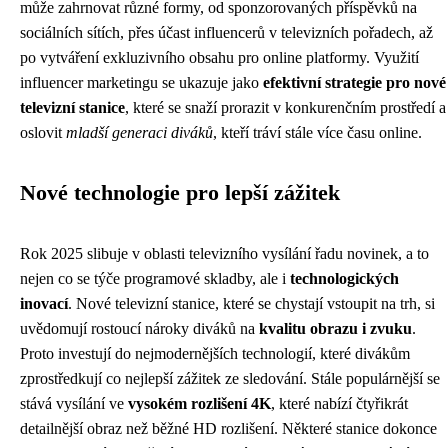
může zahrnovat různé formy, od sponzorovaných příspěvků na
sociálních sítích, přes účast influencerů v televizních pořadech, až
po vytváření exkluzivního obsahu pro online platformy. Využití
influencer marketingu se ukazuje jako
efektivní strategie pro nové
televizní stanice
, které se snaží prorazit v konkurenčním prostředí a
oslovit
mladší generaci diváků
, kteří tráví stále více času online.
Nové technologie pro lepší zážitek
Rok 2025 slibuje v oblasti televizního vysílání řadu novinek, a to
nejen co se týče programové skladby, ale i
technologických
inovací
. Nové televizní stanice, které se chystají vstoupit na trh, si
uvědomují rostoucí nároky diváků na
kvalitu obrazu i zvuku
.
Proto investují do nejmodernějších technologií, které divákům
zprostředkují co nejlepší zážitek ze sledování. Stále populárnější se
stává vysílání ve
vysokém rozlišení 4K
, které nabízí čtyřikrát
detailnější obraz než běžné HD rozlišení. Některé stanice dokonce