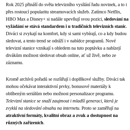
Rok 2025 přináší do světa televizního vysílání řadu novinek, a to i
přes rostoucí popularitu streamovacích služeb. Zatímco Netflix,
HBO Max a Disney+ si nadále upevňují svou pozici,
sledování na
vyžádání se stává standardem i u tradičních televizních stanic
.
Diváci si zvykají na komfort, kdy si sami vybírají, co a kdy budou
sledovat, a tento trend se odráží i v nabídce programů. Nové
televizní stanice vznikají s ohledem na tuto poptávku a nabízejí
divákům možnost sledovat obsah online, ať už živě, nebo ze
záznamu.
Kromě archívů pořadů se rozšiřují i doplňkové služby. Diváci tak
mohou očekávat interaktivní prvky, bonusové materiály k
oblíbeným seriálům nebo možnost personalizace programu.
Televizní stanice se snaží zaujmout i mladší generaci, která je
zvyklá na sledování obsahu na internetu
. Proto se zaměřují na
atraktivní formáty, kvalitní obraz a zvuk a dostupnost na
různých zařízeních
.