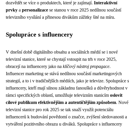
dozvědět se více o produktech, které je zajímají.
Interaktivní
prvky
a
personalizace
se stanou v roce 2025 nedílnou součástí
televizního vysílání a přinesou divákům zážitky šité na míru.
Spolupráce s influencery
V dnešní době digitálního obsahu a sociálních médií se i nové
televizní stanice, které se chystají vstoupit na trh v roce 2025,
obracejí na influencery jako na
klíčový nástroj propagace
.
Influencer marketing se stává nedílnou součástí marketingových
strategií, a to i v tradičnějších médiích, jako je televize. Spolupráce s
influencery, kteří mají silnou základnu fanoušků a důvěryhodnost v
rámci specifických oblastí, umožňuje televizním stanicím
oslovit
cílové publikum efektivnějším a autentičtějším způsobem
. Nové
televizní stanice pro rok 2025 se tak snaží využít potenciálu
influencerů k budování povědomí o značce, zvýšení sledovanosti a
vytváření pozitivního obrazu u diváků. Spolupráce s influencery