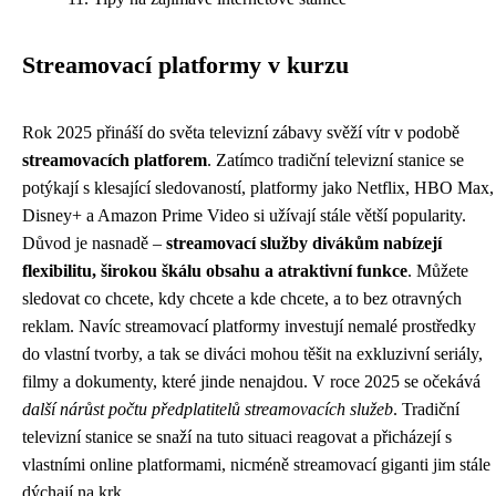
Streamovací platformy v kurzu
Rok 2025 přináší do světa televizní zábavy svěží vítr v podobě
streamovacích platforem
. Zatímco tradiční televizní stanice se
potýkají s klesající sledovaností, platformy jako Netflix, HBO Max,
Disney+ a Amazon Prime Video si užívají stále větší popularity.
Důvod je nasnadě –
streamovací služby divákům nabízejí
flexibilitu, širokou škálu obsahu a atraktivní funkce
. Můžete
sledovat co chcete, kdy chcete a kde chcete, a to bez otravných
reklam. Navíc streamovací platformy investují nemalé prostředky
do vlastní tvorby, a tak se diváci mohou těšit na exkluzivní seriály,
filmy a dokumenty, které jinde nenajdou. V roce 2025 se očekává
další nárůst počtu předplatitelů streamovacích služeb
. Tradiční
televizní stanice se snaží na tuto situaci reagovat a přicházejí s
vlastními online platformami, nicméně streamovací giganti jim stále
dýchají na krk.