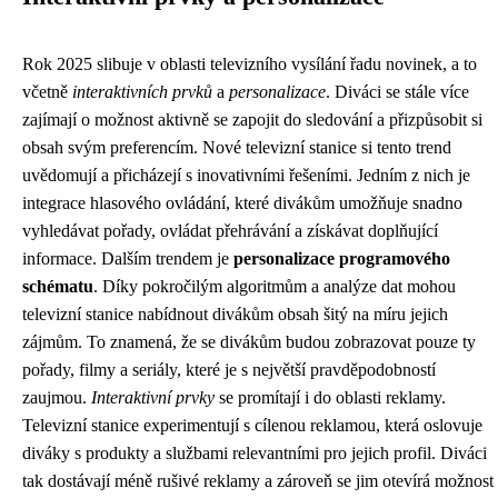
Rok 2025 slibuje v oblasti televizního vysílání řadu novinek, a to
včetně
interaktivních prvků
a
personalizace
. Diváci se stále více
zajímají o možnost aktivně se zapojit do sledování a přizpůsobit si
obsah svým preferencím. Nové televizní stanice si tento trend
uvědomují a přicházejí s inovativními řešeními. Jedním z nich je
integrace hlasového ovládání, které divákům umožňuje snadno
vyhledávat pořady, ovládat přehrávání a získávat doplňující
informace. Dalším trendem je
personalizace programového
schématu
. Díky pokročilým algoritmům a analýze dat mohou
televizní stanice nabídnout divákům obsah šitý na míru jejich
zájmům. To znamená, že se divákům budou zobrazovat pouze ty
pořady, filmy a seriály, které je s největší pravděpodobností
zaujmou.
Interaktivní prvky
se promítají i do oblasti reklamy.
Televizní stanice experimentují s cílenou reklamou, která oslovuje
diváky s produkty a službami relevantními pro jejich profil. Diváci
tak dostávají méně rušivé reklamy a zároveň se jim otevírá možnost