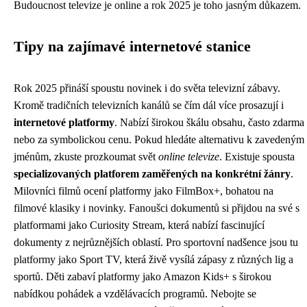
Budoucnost televize je online a rok 2025 je toho jasným důkazem.
Tipy na zajímavé internetové stanice
Rok 2025 přináší spoustu novinek i do světa televizní zábavy.
Kromě tradičních televizních kanálů se čím dál více prosazují i
internetové platformy
. Nabízí širokou škálu obsahu, často zdarma
nebo za symbolickou cenu. Pokud hledáte alternativu k zavedeným
jménům, zkuste prozkoumat svět
online televize
. Existuje spousta
specializovaných platforem zaměřených na konkrétní žánry
.
Milovníci filmů ocení platformy jako FilmBox+, bohatou na
filmové klasiky i novinky. Fanoušci dokumentů si přijdou na své s
platformami jako Curiosity Stream, která nabízí fascinující
dokumenty z nejrůznějších oblastí. Pro sportovní nadšence jsou tu
platformy jako Sport TV, která živě vysílá zápasy z různých lig a
sportů. Děti zabaví platformy jako Amazon Kids+ s širokou
nabídkou pohádek a vzdělávacích programů. Nebojte se