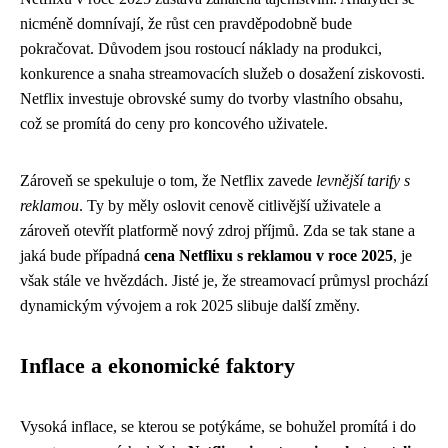
nicméně domnívají, že růst cen pravděpodobně bude
pokračovat. Důvodem jsou rostoucí náklady na produkci,
konkurence a snaha streamovacích služeb o dosažení ziskovosti.
Netflix investuje obrovské sumy do tvorby vlastního obsahu,
což se promítá do ceny pro koncového uživatele.
Zároveň se spekuluje o tom, že Netflix zavede
levnější tarify s
reklamou
. Ty by měly oslovit cenově citlivější uživatele a
zároveň otevřít platformě nový zdroj příjmů. Zda se tak stane a
jaká bude případná
cena Netflixu s reklamou v roce 2025
, je
však stále ve hvězdách. Jisté je, že streamovací průmysl prochází
dynamickým vývojem a rok 2025 slibuje další změny.
Inflace a ekonomické faktory
Vysoká inflace, se kterou se potýkáme, se bohužel promítá i do