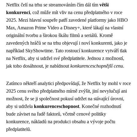
Netflix čelí na trhu se streamováním čím dál tím
větší
konkurenci
, což může mít vliv na cenu předplatného v roce
2025. Mezi hlavní soupeře patří zavedené platformy jako HBO
Max, Amazon Prime Video a Disney+, které lákají na vlastní
originální tvorbu a širokou škálu filmů a seriálů. Kromě
zavedených hráčů se na trhu objevují i ​​noví konkurenti, jako je
například SkyShowtime. Tato rostoucí konkurence vytváří tlak
na Netflix, aby si udržel své předplatitele. Jednou z možností,
jak toho dosáhnout, je nabídnout
konkurenceschopnější cenu
.
Zatímco někteří analytici předpovídají, že Netflix by mohl v roce
2025 cenu svého předplatného mírně zvýšit, jiní nevylučují ani
možnost, že se ji společnost pokusí udržet na stávající úrovni,
aby si udržela
konkurenceschopnost
. Konečné rozhodnutí
bude záviset na řadě faktorů, včetně cenové politiky
konkurence, nákladů na produkci obsahu a vývoje počtu
předplatitelů.