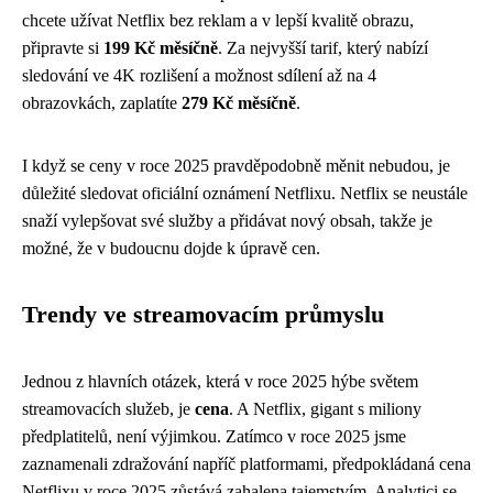
chcete užívat Netflix bez reklam a v lepší kvalitě obrazu,
připravte si
199 Kč měsíčně
. Za nejvyšší tarif, který nabízí
sledování ve 4K rozlišení a možnost sdílení až na 4
obrazovkách, zaplatíte
279 Kč měsíčně
.
I když se ceny v roce 2025 pravděpodobně měnit nebudou, je
důležité sledovat oficiální oznámení Netflixu. Netflix se neustále
snaží vylepšovat své služby a přidávat nový obsah, takže je
možné, že v budoucnu dojde k úpravě cen.
Trendy ve streamovacím průmyslu
Jednou z hlavních otázek, která v roce 2025 hýbe světem
streamovacích služeb, je
cena
. A Netflix, gigant s miliony
předplatitelů, není výjimkou. Zatímco v roce 2025 jsme
zaznamenali zdražování napříč platformami, předpokládaná cena
Netflixu v roce 2025 zůstává zahalena tajemstvím. Analytici se