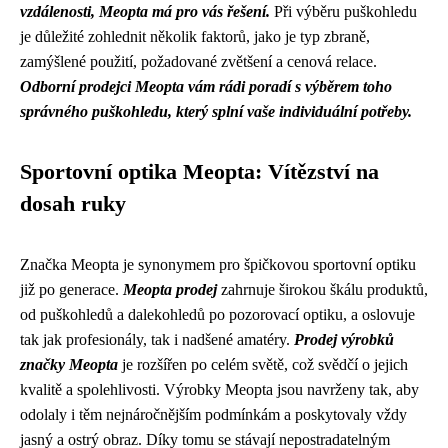
vzdálenosti, Meopta má pro vás řešení.
Při výběru puškohledu
je důležité zohlednit několik faktorů, jako je typ zbraně,
zamýšlené použití, požadované zvětšení a cenová relace.
Odborní prodejci Meopta vám rádi poradí s výběrem toho
správného puškohledu, který splní vaše individuální potřeby.
Sportovní optika Meopta: Vítězství na
dosah ruky
Značka Meopta je synonymem pro špičkovou sportovní optiku
již po generace.
Meopta prodej
zahrnuje širokou škálu produktů,
od puškohledů a dalekohledů po pozorovací optiku, a oslovuje
tak jak profesionály, tak i nadšené amatéry.
Prodej výrobků
značky Meopta
je rozšířen po celém světě, což svědčí o jejich
kvalitě a spolehlivosti. Výrobky Meopta jsou navrženy tak, aby
odolaly i těm nejnáročnějším podmínkám a poskytovaly vždy
jasný a ostrý obraz. Díky tomu se stávají nepostradatelným