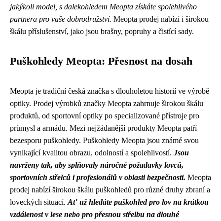
jakýkoli model, s dalekohledem Meopta získáte spolehlivého
partnera pro vaše dobrodružství.
Meopta prodej nabízí i širokou
škálu příslušenství, jako jsou brašny, popruhy a čistící sady.
Puškohledy Meopta: Přesnost na dosah
Meopta je tradiční česká značka s dlouholetou historií ve výrobě
optiky. Prodej výrobků značky Meopta zahrnuje širokou škálu
produktů, od sportovní optiky po specializované přístroje pro
průmysl a armádu. Mezi nejžádanější produkty Meopta patří
bezesporu puškohledy. Puškohledy Meopta jsou známé svou
vynikající kvalitou obrazu, odolností a spolehlivostí.
Jsou
navrženy tak, aby splňovaly náročné požadavky lovců,
sportovních střelců i profesionálů v oblasti bezpečnosti.
Meopta
prodej nabízí širokou škálu puškohledů pro různé druhy zbraní a
loveckých situací.
Ať už hledáte puškohled pro lov na krátkou
vzdálenost v lese nebo pro přesnou střelbu na dlouhé