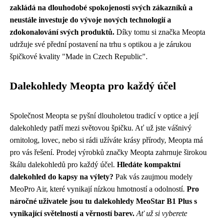
zakládá na dlouhodobé spokojenosti svých zákazníků a
neustále investuje do vývoje nových technologií a
zdokonalování svých produktů.
Díky tomu si značka Meopta
udržuje své přední postavení na trhu s optikou a je zárukou
špičkové kvality "Made in Czech Republic".
Dalekohledy Meopta pro každý účel
Společnost Meopta se pyšní dlouholetou tradicí v optice a její
dalekohledy patří mezi světovou špičku. Ať už jste vášnivý
ornitolog, lovec, nebo si rádi užíváte krásy přírody, Meopta má
pro vás řešení. Prodej výrobků značky Meopta zahrnuje širokou
škálu dalekohledů pro každý účel.
Hledáte kompaktní
dalekohled do kapsy na výlety?
Pak vás zaujmou modely
MeoPro Air, které vynikají nízkou hmotností a odolností.
Pro
náročné uživatele jsou tu dalekohledy MeoStar B1 Plus s
vynikající světelností a věrností barev.
Ať už si vyberete