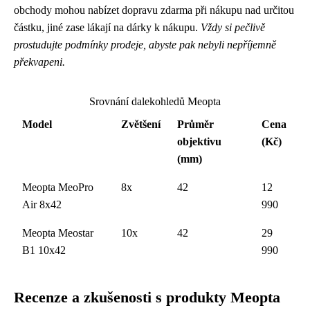
obchody mohou nabízet dopravu zdarma při nákupu nad určitou
částku, jiné zase lákají na dárky k nákupu.
Vždy si pečlivě
prostudujte podmínky prodeje, abyste pak nebyli nepříjemně
překvapeni.
Srovnání dalekohledů Meopta
Model
Zvětšení
Průměr
Cena
objektivu
(Kč)
(mm)
Meopta MeoPro
8x
42
12
Air 8x42
990
Meopta Meostar
10x
42
29
B1 10x42
990
Recenze a zkušenosti s produkty Meopta