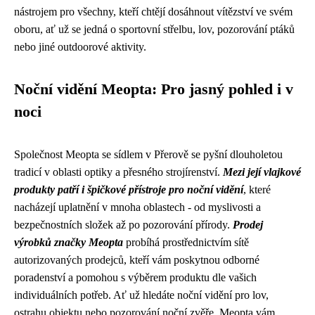
nástrojem pro všechny, kteří chtějí dosáhnout vítězství ve svém
oboru, ať už se jedná o sportovní střelbu, lov, pozorování ptáků
nebo jiné outdoorové aktivity.
Noční vidění Meopta: Pro jasný pohled i v
noci
Společnost Meopta se sídlem v Přerově se pyšní dlouholetou
tradicí v oblasti optiky a přesného strojírenství.
Mezi její vlajkové
produkty patří i špičkové přístroje pro noční vidění
, které
nacházejí uplatnění v mnoha oblastech - od myslivosti a
bezpečnostních složek až po pozorování přírody.
Prodej
výrobků značky Meopta
probíhá prostřednictvím sítě
autorizovaných prodejců, kteří vám poskytnou odborné
poradenství a pomohou s výběrem produktu dle vašich
individuálních potřeb. Ať už hledáte noční vidění pro lov,
ostrahu objektu nebo pozorování noční zvěře, Meopta vám