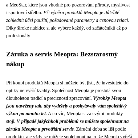
a MeoStar, které jsou vhodné pro pozorování přírody, myslivost
i sportovní střelbu.
Při výběru produktů Meopta je důležité
zohlednit účel použití, požadované parametry a cenovou relaci.
Díky široké nabídce si ale vybere každý, od začátečníků až po
profesionály.
Záruka a servis Meopta: Bezstarostný
nákup
Při koupi produktů Meopta si můžete být jisti, že investujete do
optiky nejvyšší kvality. Společnost Meopta je proslulá svou
dlouholetou tradicí a precizností zpracování.
Výrobky Meopta
jsou navrženy tak, aby vydržely a poskytovaly vám spolehlivý
výkon po mnoho let.
A co víc, Meopta si za svými produkty
stojí.
V případě jakýchkoli problémů se můžete spolehnout na
záruku Meopta a prvotřídní servis.
Záruční doba se liší podle
produktu, ale vždy se můžete spolehnout na to, že Meopta vyřeší