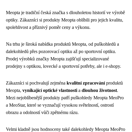
Meopta je tradiční česká značka s dlouholetou historií ve výrobě
optiky. Zákazníci si produkty Meopta oblíbili pro jejich kvalitu,
spolehlivost a příznivý poměr ceny a výkonu.
Na trhu je široká nabídka produktů Meopta, od puškohledů a
dalekohledů přes pozorovací optiku až po sportovní optiku.
Prodej výrobků značky Meopta zajišťují specializované
prodejny s optikou, lovecké a sportovní potřeby, ale i e-shopy.
Zákazníci si pochvalují zejména
kvalitní zpracování
produktů
Meopta,
vynikající optické vlastnosti
a
dlouhou životnost
.
Mezi nejoblíbenější produkty patří puškohledy Meopta MeoPro
a MeoStar, které se vyznačují vysokou světelností, ostrostí
obrazu a odolností vůči zpětnému rázu.
Velmi kladně jsou hodnoceny také dalekohledy Meopta MeoPro