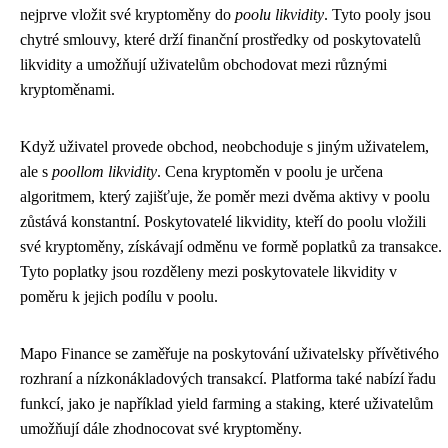
nejprve vložit své kryptoměny do
poolu likvidity
. Tyto pooly jsou
chytré smlouvy, které drží finanční prostředky od poskytovatelů
likvidity a umožňují uživatelům obchodovat mezi různými
kryptoměnami.
Když uživatel provede obchod, neobchoduje s jiným uživatelem,
ale s
poollom likvidity
. Cena kryptoměn v poolu je určena
algoritmem, který zajišťuje, že poměr mezi dvěma aktivy v poolu
zůstává konstantní. Poskytovatelé likvidity, kteří do poolu vložili
své kryptoměny, získávají odměnu ve formě poplatků za transakce.
Tyto poplatky jsou rozděleny mezi poskytovatele likvidity v
poměru k jejich podílu v poolu.
Mapo Finance se zaměřuje na poskytování uživatelsky přívětivého
rozhraní a nízkonákladových transakcí. Platforma také nabízí řadu
funkcí, jako je například yield farming a staking, které uživatelům
umožňují dále zhodnocovat své kryptoměny.