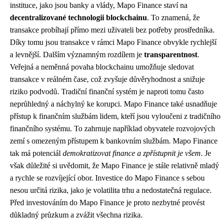
instituce, jako jsou banky a vlády, Mapo Finance staví na
decentralizované technologii blockchainu
. To znamená, že
transakce probíhají přímo mezi uživateli bez potřeby prostředníka.
Díky tomu jsou transakce v rámci Mapo Finance obvykle rychlejší
a levnější. Dalším významným rozdílem je
transparentnost
.
Veřejná a neměnná povaha blockchainu umožňuje sledovat
transakce v reálném čase, což zvyšuje důvěryhodnost a snižuje
riziko podvodů. Tradiční finanční systém je naproti tomu často
neprůhledný a náchylný ke korupci. Mapo Finance také usnadňuje
přístup k finančním službám lidem, kteří jsou vyloučeni z tradičního
finančního systému. To zahrnuje například obyvatele rozvojových
zemí s omezeným přístupem k bankovním službám. Mapo Finance
tak má potenciál
demokratizovat finance a zpřístupnit je všem
. Je
však důležité si uvědomit, že Mapo Finance je stále relativně mladý
a rychle se rozvíjející obor. Investice do Mapo Finance s sebou
nesou určitá rizika, jako je volatilita trhu a nedostatečná regulace.
Před investováním do Mapo Finance je proto nezbytné provést
důkladný průzkum a zvážit všechna rizika.