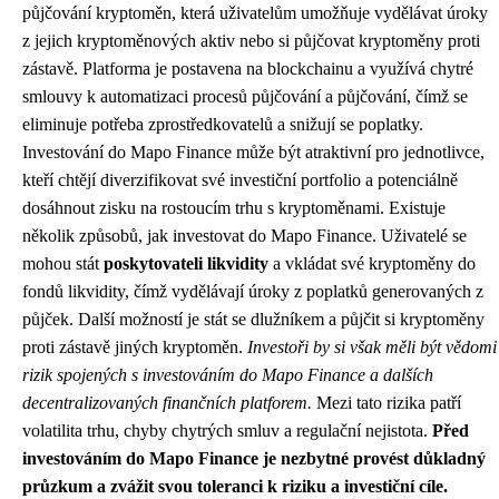
půjčování kryptoměn, která uživatelům umožňuje vydělávat úroky
z jejich kryptoměnových aktiv nebo si půjčovat kryptoměny proti
zástavě. Platforma je postavena na blockchainu a využívá chytré
smlouvy k automatizaci procesů půjčování a půjčování, čímž se
eliminuje potřeba zprostředkovatelů a snižují se poplatky.
Investování do Mapo Finance může být atraktivní pro jednotlivce,
kteří chtějí diverzifikovat své investiční portfolio a potenciálně
dosáhnout zisku na rostoucím trhu s kryptoměnami. Existuje
několik způsobů, jak investovat do Mapo Finance. Uživatelé se
mohou stát
poskytovateli likvidity
a vkládat své kryptoměny do
fondů likvidity, čímž vydělávají úroky z poplatků generovaných z
půjček. Další možností je stát se dlužníkem a půjčit si kryptoměny
proti zástavě jiných kryptoměn.
Investoři by si však měli být vědomi
rizik spojených s investováním do Mapo Finance a dalších
decentralizovaných finančních platforem.
Mezi tato rizika patří
volatilita trhu, chyby chytrých smluv a regulační nejistota.
Před
investováním do Mapo Finance je nezbytné provést důkladný
průzkum a zvážit svou toleranci k riziku a investiční cíle.