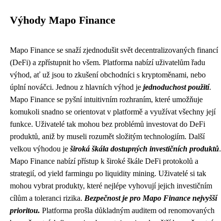
Výhody Mapo Finance
Mapo Finance se snaží zjednodušit svět decentralizovaných financí
(DeFi) a zpřístupnit ho všem. Platforma nabízí uživatelům řadu
výhod, ať už jsou to zkušení obchodníci s kryptoměnami, nebo
úplní nováčci. Jednou z hlavních výhod je
jednoduchost použití
.
Mapo Finance se pyšní intuitivním rozhraním, které umožňuje
komukoli snadno se orientovat v platformě a využívat všechny její
funkce. Uživatelé tak mohou bez problémů investovat do DeFi
produktů, aniž by museli rozumět složitým technologiím. Další
velkou výhodou je
široká škála dostupných investičních produktů
.
Mapo Finance nabízí přístup k široké škále DeFi protokolů a
strategií, od yield farmingu po liquidity mining. Uživatelé si tak
mohou vybrat produkty, které nejlépe vyhovují jejich investičním
cílům a toleranci rizika.
Bezpečnost je pro Mapo Finance nejvyšší
prioritou.
Platforma prošla důkladným auditem od renomovaných