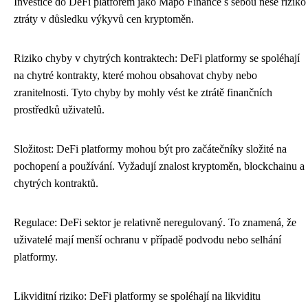
Investice do DeFi platforem jako Mapo Finance s sebou nese riziko
ztráty v důsledku výkyvů cen kryptoměn.
Riziko chyby v chytrých kontraktech: DeFi platformy se spoléhají
na chytré kontrakty, které mohou obsahovat chyby nebo
zranitelnosti. Tyto chyby by mohly vést ke ztrátě finančních
prostředků uživatelů.
Složitost: DeFi platformy mohou být pro začátečníky složité na
pochopení a používání. Vyžadují znalost kryptoměn, blockchainu a
chytrých kontraktů.
Regulace: DeFi sektor je relativně neregulovaný. To znamená, že
uživatelé mají menší ochranu v případě podvodu nebo selhání
platformy.
Likviditní riziko: DeFi platformy se spoléhají na likviditu