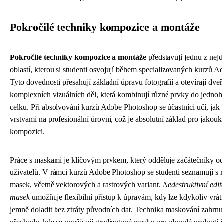
Pokročilé techniky kompozice a montáže
Pokročilé techniky kompozice a montáže
představují jednu z nejd
oblastí, kterou si studenti osvojují během specializovaných kurzů 
Tyto dovednosti přesahují základní úpravu fotografií a otevírají dve
komplexních vizuálních děl, která kombinují různé prvky do jedno
celku. Při absolvování kurzů Adobe Photoshop se účastníci učí, jak 
vrstvami na profesionální úrovni, což je absolutní základ pro jakou
kompozici.
Práce s maskami je klíčovým prvkem, který odděluje začátečníky o
uživatelů. V rámci kurzů Adobe Photoshop se studenti seznamují s
masek, včetně vektorových a rastrových variant.
Nedestruktivní edi
masek
umožňuje flexibilní přístup k úpravám, kdy lze kdykoliv vrát
jemně doladit bez ztráty původních dat. Technika maskování zahrnuj
přechody, kde se využívají gradientové masky pro plynulé prolnutí 