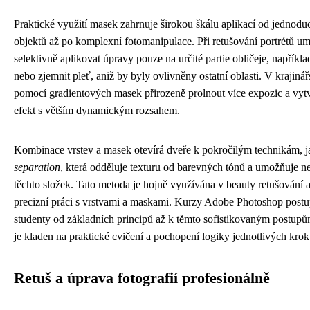
Praktické využití masek zahrnuje širokou škálu aplikací od jednod
objektů až po komplexní fotomanipulace. Při retušování portrétů u
selektivně aplikovat úpravy pouze na určité partie obličeje, například
nebo zjemnit pleť, aniž by byly ovlivněny ostatní oblasti. V krajinářs
pomocí gradientových masek přirozeně prolnout více expozic a vyt
efekt s větším dynamickým rozsahem.
Kombinace vrstev a masek otevírá dveře k pokročilým technikám, j
separation
, která odděluje texturu od barevných tónů a umožňuje n
těchto složek. Tato metoda je hojně využívána v beauty retušování 
precizní práci s vrstvami a maskami. Kurzy Adobe Photoshop postu
studenty od základních principů až k těmto sofistikovaným postupů
je kladen na praktické cvičení a pochopení logiky jednotlivých krok
Retuš a úprava fotografií profesionálně