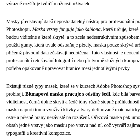
výrazně rozšiřuje tvůrčí možnosti uživatele.
Masky představují další nepostradatelný nástroj pro profesionální p
Photoshopu.
Maska vrstvy funguje jako šablona
, která určuje, které
budou viditelné a které skryté, a to zcela nedestruktivním způsobem
použití gumy, která trvale odstraňuje pixely, maska pouze skrývá urči
přičemž původní data zůstávají nedotčena. Tato vlastnost je neocenit
profesionální retušování fotografií nebo při tvorbě složitých kompo
potřeba opakovaně upravovat hranice mezi jednotlivými prvky.
Existují různé typy masek, které se v kurzech Adobe Photoshop sys
probírají.
Bitmapová maska pracuje s odstíny šedi
, kde bílá bar
viditelnost, černá úplné skrytí a šedé tóny různé stupně průhlednost
maska naproti tomu využívá křivky a tvary definované matematicky,
ostré a přesné hrany nezávislé na rozlišení. Ořezová maska pak um
obsah jedné vrstvy jako masku pro vrstvu nad ní, což vytváří zajím
typografii a kreativní kompozice.