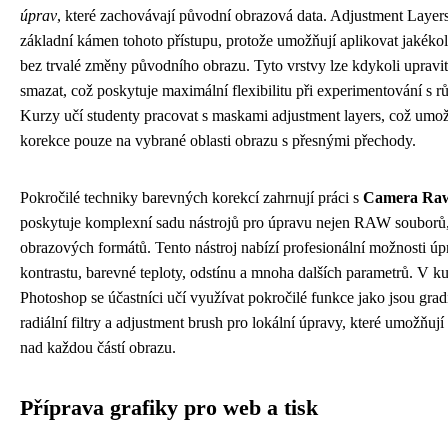
úprav
, které zachovávají původní obrazová data. Adjustment Layers
základní kámen tohoto přístupu, protože umožňují aplikovat jakéko
bez trvalé změny původního obrazu. Tyto vrstvy lze kdykoli upravi
smazat, což poskytuje maximální flexibilitu při experimentování s 
Kurzy učí studenty pracovat s maskami adjustment layers, což umož
korekce pouze na vybrané oblasti obrazu s přesnými přechody.
Pokročilé techniky barevných korekcí zahrnují práci s
Camera Raw
poskytuje komplexní sadu nástrojů pro úpravu nejen RAW souborů,
obrazových formátů. Tento nástroj nabízí profesionální možnosti úp
kontrastu, barevné teploty, odstínu a mnoha dalších parametrů. V 
Photoshop se účastníci učí využívat pokročilé funkce jako jsou gradie
radiální filtry a adjustment brush pro lokální úpravy, které umožňují
nad každou částí obrazu.
Příprava grafiky pro web a tisk