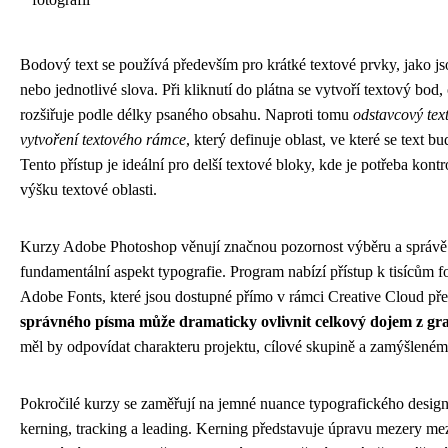
Bodový text se používá především pro krátké textové prvky, jako js
nebo jednotlivé slova. Při kliknutí do plátna se vytvoří textový bod, 
rozšiřuje podle délky psaného obsahu. Naproti tomu
odstavcový tex
vytvoření textového rámce
, který definuje oblast, ve které se text b
Tento přístup je ideální pro delší textové bloky, kde je potřeba kontr
výšku textové oblasti.
Kurzy Adobe Photoshop věnují značnou pozornost výběru a správě 
fundamentální aspekt typografie. Program nabízí přístup k tisícům f
Adobe Fonts, které jsou dostupné přímo v rámci Creative Cloud př
správného písma může dramaticky ovlivnit celkový dojem z gra
měl by odpovídat charakteru projektu, cílové skupině a zamýšleném
Pokročilé kurzy se zaměřují na jemné nuance typografického design
kerning, tracking a leading. Kerning představuje úpravu mezery m