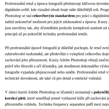
Profesionální retuš a úprava fotografií představuje klíčovou doved
digitálním světě, kde vizuální obsah hraje stále důležitější roli. Pr
Photoshop se stal
celosvětovým standardem
pro práci s digitálním
nabízí nekonečné možnosti pro jejich zdokonalení a úpravu. Kurz
jsou navrženy tak, aby účastníkům poskytly komplexní znalosti od 
principů až po pokročilé techniky profesionální retuše.
Při profesionální úpravě fotografií je důležité pochopit, že
retuš není
odstraňování nedostatků
, ale především o vylepšení celkového doj
zachování jeho přirozenosti. Kurzy Adobe Photoshop věnují značn
právě této filozofii a učí účastníky, jak dosáhnout dokonalého výsle
fotografie vypadala přepracovaně nebo uměle. Profesionální retuš v
technické dovednosti, ale také cit pro detail a estetické vnímání.
V rámci kurzů Adobe Photoshop se účastníci seznamují s
pokročilý
korekci pleti
, které umožňují jemné vyhlazení kůže při zachování je
přirozeného vzhledu. Technika frequency separation patří mezi nejo