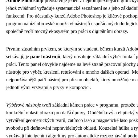
Adobe Photoshop
představuje jeden z nejkomplexnějších grafickýc
jehož zvládnutí vyžaduje systematické seznámení se s jeho základním
funkcemi. Pro účastníky kurzů Adobe Photoshop je klíčové pochopit
program nabízí obrovské množství nástrojů uspořádaných do logick
společně tvoří mocný ekosystém pro práci s digitálními obrazy.
Prvním zásadním prvkem, se kterým se studenti během kurzů Adob
setkávají, je
panel nástrojů
, který obsahuje základní výběr funkcí
práci. Tento panel obvykle najdeme na levé straně pracovní plochy 
nástroje pro výběr, kreslení, retušování a mnoho dalších operací. Me
nejpoužívanější patří nástroj pro přesun objektů, který umožňuje ma
jednotlivými vrstvami a prvky v kompozici.
Výběrové nástroje
tvoří základní kámen práce v programu, protože 
konkrétní oblasti obrazu pro další úpravy. Obdélníkový a eliptický 
vytváření geometrických tvarů, zatímco laso a magnetické laso posky
svobodu při definování nepravidelných oblastí. Kouzelná hůlka a r
využívají inteligentní algoritmy pro automatické rozpoznávání pod