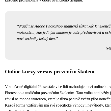
každého profesionála v oboru grafického designu.
Naučit se Adobe Photoshop znamená získat klíč k nekone
možnostem, kde jediným limitem je vaše představivost a och
nové techniky každý den.
Mi
Online kurzy versus prezenční školení
V současné digitální éře se stále více lidí rozhoduje mezi online ku
Photoshop a tradičním prezenčním školením. Tato volba není vždy 
závisí na mnoha faktorech, které je třeba pečlivě zvážit před kone
Každá forma vzdělávání má své specifické výhody i nevýhody, kte