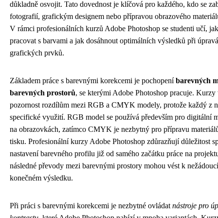
důkladně osvojit. Tato dovednost je klíčová pro každého, kdo se zab
fotografií, grafickým designem nebo přípravou obrazového materiálu
V rámci profesionálních kurzů Adobe Photoshop se studenti učí, jak
pracovat s barvami a jak dosáhnout optimálních výsledků při úpravác
grafických prvků.
Základem práce s barevnými korekcemi je pochopení
barevných m
barevných prostorů
, se kterými Adobe Photoshop pracuje. Kurzy
pozornost rozdílům mezi RGB a CMYK modely, protože každý z n
specifické využití. RGB model se používá především pro digitální 
na obrazovkách, zatímco CMYK je nezbytný pro přípravu materiál
tisku. Profesionální kurzy Adobe Photoshop zdůrazňují důležitost 
nastavení barevného profilu již od samého začátku práce na projekt
následné převody mezi barevnými prostory mohou vést k nežádou
konečném výsledku.
Při práci s barevnými korekcemi je nezbytné ovládat
nástroje pro ú
kontrastu
, které Adobe Photoshop nabízí v mnoha variantách. Kurzy