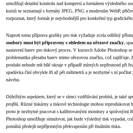
umožňují detailní kontrolu nad kompresí a formátem výsledného so
kurzů se seznamují s formáty JPEG, PNG a moderním WebP, přičem
rozpoznat, který formát je nejvhodnější pro konkrétní typ grafickéh
Naproti tomu příprava grafiky pro tisk vyžaduje zcela odlišný příst
soubory musí být připraveny s ohledem na ořezové značky
, sp
nastavení barev pro tiskový proces. V kurzech Adobe Photoshop se
problematika přesahu barev mimo ořezovou značku, což zajišťuje, že
produkt nebude mít bílé okraje v případě mírných nepřesností při ře
spadávka činí obvykle tři až pět milimetrů a je nezbytné s ní počítat
návrhu.
Důležitým aspektem, který se v rámci vzdělávání probírá, je také
sp
profilů
. Různé tiskárny a tiskové technologie mohou reprodukovat b
proto je nezbytné pracovat s kalibrovanými monitory a správnými I
Photoshop umožňuje simulovat, jak bude výsledný tisk vypadat, co
pomáhá předejít nepříjemným překvapením při finálním tisku.