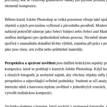
elementů kompozice.
Během kurzů Adobe Photoshop se velká pozornost věnuje také sp
objektů a jejich preciznímu vyříznutí z původního prostředí. Moder
nabízejí pokročilé nástroje jako Select Subject nebo Select and Mask
umělou inteligenci pro zjednodušení tohoto procesu. Nicméně skute
spočívá v manuálním doladění těchto výběrů, zejména při práci s j
jako jsou vlasy, srst zvířat nebo průhledné materiály.
Perspektiva a správné osvětlení
jsou dalšími kritickými aspekty p
kompozice, které se probírají v kurzech Adobe Photoshop. Když k
z různých fotografií, je nezbytné zajistit, aby všechny objekty měly 
perspektivu a odpovídající světelné podmínky. Studenti se učí analy
intenzitu stínů a barevnou teplotu osvětlení v jednotlivých vrstvách
vytvořit realistickou kompozici.
Technika dodging a burning, která pochází z analogové fotografie, 