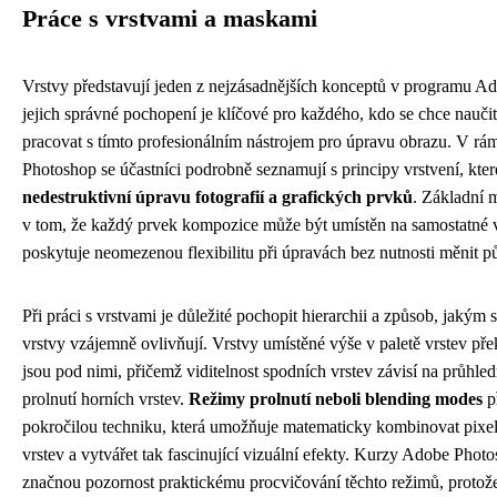
Práce s vrstvami a maskami
Vrstvy představují jeden z nejzásadnějších konceptů v programu A
jejich správné pochopení je klíčové pro každého, kdo se chce naučit
pracovat s tímto profesionálním nástrojem pro úpravu obrazu. V r
Photoshop se účastníci podrobně seznamují s principy vrstvení, kte
nedestruktivní úpravu fotografií a grafických prvků
. Základní 
v tom, že každý prvek kompozice může být umístěn na samostatné v
poskytuje neomezenou flexibilitu při úpravách bez nutnosti měnit p
Při práci s vrstvami je důležité pochopit hierarchii a způsob, jakým s
vrstvy vzájemně ovlivňují. Vrstvy umístěné výše v paletě vrstev přek
jsou pod nimi, přičemž viditelnost spodních vrstev závisí na průhle
prolnutí horních vrstev.
Režimy prolnutí neboli blending modes
p
pokročilou techniku, která umožňuje matematicky kombinovat pixe
vrstev a vytvářet tak fascinující vizuální efekty. Kurzy Adobe Phot
značnou pozornost praktickému procvičování těchto režimů, protože 