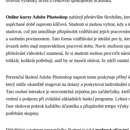
ovlivnit výsledky učení a celkovou spokojenost účastníka.
Online kurzy Adobe Photoshop
nabízejí především flexibilitu, kte
uspěchané době naprosto klíčová. Studenti si mohou vybrat, kdy a
studovat, což jim umožňuje přizpůsobit vzdělávání jejich pracov
a osobním povinnostem. Tato forma vzdělávání je ideální pro ty, kteř
úvazek nebo mají nepravidelnou pracovní dobu. Navíc možnost o
přehrávání videolekcí znamená, že si studenti mohou procvičit nároč
tolikrát, kolikrát potřebují, aniž by se museli obávat, že zdrží ostatn
Prezenční školení Adobe Photoshop naproti tomu poskytuje
přímý k
který může okamžitě reagovat na dotazy a poskytovat individuální 
Tato osobní interakce je neocenitelná zejména pro začátečníky, kteří 
vedení a podporu při zvládání základních funkcí programu. Lektor
čase sledovat pokrok každého účastníka a přizpůsobit tempo výuky
potřebám skupiny.
Důležitým aspektem prezenčního školení je také
možnost síťování