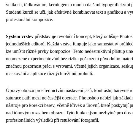
velikostí, řádkováním, kerningem a mnoha dalšími typografickými 
Studenti kurzů se učí, jak efektivně kombinovat text s grafikou a vy
profesionální kompozice.
Systém vrstev
představuje revoluční koncept, který odlišuje Photo
jednodušších editorů. Každá vrstva funguje jako samostatný průhled
lze umístit různé prvky kompozice. Tento nedestruktivní přístup u
neomezené experimentování bez rizika poškození původního materi
značnou pozornost práci s vrstvami, včetně jejich organizace, sesku
maskování a aplikace různých režimů prolnutí.
Úpravy obrazu prostřednictvím nastavení jasů, kontrastu, barevné 
saturace patří mezi nejčastější operace. Photoshop nabízí jak základn
nástroje pro korekci barev, včetně křivek a úrovní, které poskytují p
nad tónovým rozsahem obrazu. Tyto funkce jsou nezbytné pro dosa
profesionálních výsledků při retušování fotografií.