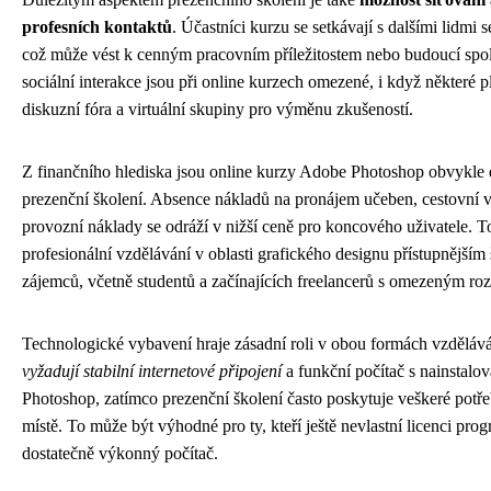
profesních kontaktů
. Účastníci kurzu se setkávají s dalšími lidmi 
což může vést k cenným pracovním příležitostem nebo budoucí spol
sociální interakce jsou při online kurzech omezené, i když některé p
diskuzní fóra a virtuální skupiny pro výměnu zkušeností.
Z finančního hlediska jsou online kurzy Adobe Photoshop obvykle 
prezenční školení. Absence nákladů na pronájem učeben, cestovní v
provozní náklady se odráží v nižší ceně pro koncového uživatele. To
profesionální vzdělávání v oblasti grafického designu přístupnějším 
zájemců, včetně studentů a začínajících freelancerů s omezeným ro
Technologické vybavení hraje zásadní roli v obou formách vzděláv
vyžadují stabilní internetové připojení
a funkční počítač s nainstal
Photoshop, zatímco prezenční školení často poskytuje veškeré potř
místě. To může být výhodné pro ty, kteří ještě nevlastní licenci pr
dostatečně výkonný počítač.