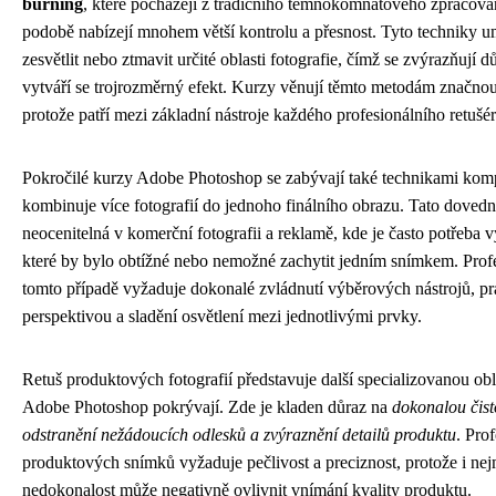
burning
, které pocházejí z tradičního temnokomnatového zpracování
podobě nabízejí mnohem větší kontrolu a přesnost. Tyto techniky u
zesvětlit nebo ztmavit určité oblasti fotografie, čímž se zvýrazňují dů
vytváří se trojrozměrný efekt. Kurzy věnují těmto metodám značnou
protože patří mezi základní nástroje každého profesionálního retušér
Pokročilé kurzy Adobe Photoshop se zabývají také technikami komp
kombinuje více fotografií do jednoho finálního obrazu. Tato dovedn
neocenitelná v komerční fotografii a reklamě, kde je často potřeba v
které by bylo obtížné nebo nemožné zachytit jedním snímkem. Prof
tomto případě vyžaduje dokonalé zvládnutí výběrových nástrojů, pr
perspektivou a sladění osvětlení mezi jednotlivými prvky.
Retuš produktových fotografií představuje další specializovanou obl
Adobe Photoshop pokrývají. Zde je kladen důraz na
dokonalou čist
odstranění nežádoucích odlesků a zvýraznění detailů produktu
. Pro
produktových snímků vyžaduje pečlivost a preciznost, protože i ne
nedokonalost může negativně ovlivnit vnímání kvality produktu.