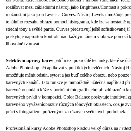
rozlišovat mezi základními nástroji jako Brightness/Contrast a pokro
možnostmi jako jsou Levels a Curves. Nástroj Levels umožňuje prec
tonálního rozsahu obrazu pomocí histogramu, kde lze samostatně up
střední tóny a světlé partie. Curves představují ještě sofistikovanější 
poskytuje naprostou kontrolu nad každým tónem v obraze pomocí kř
libovolně tvarovat.
Selektivní úpravy barev
patří mezi pokročilé techniky, které se úč
Adobe Photoshop učí aplikovat v praktických cvičeních. Nástroj Hu
umožňuje měnit odstín, sytost a jas buď celého obrazu, nebo pouze
barevných kanálů. Tato funkce je mimořádně užitečná například při
barevného podání kůže v portrétní fotografii nebo při zdůraznění k
barevných prvků v kompozici. Color Balance poskytuje intuitivní 
barevného vyváženíobrazuv různých tónových oblastech, což je zvláš
práci s fotografiemi pořízenými za různých světelných podmínek.
Profesionální kurzy Adobe Photoshop kladou velký důraz na
nedest