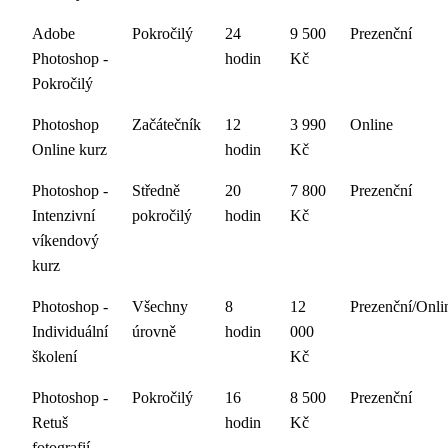
Adobe
Pokročilý
24
9 500
Prezenční
Photoshop -
hodin
Kč
Pokročilý
Photoshop
Začátečník
12
3 990
Online
Online kurz
hodin
Kč
Photoshop -
Středně
20
7 800
Prezenční
Intenzivní
pokročilý
hodin
Kč
víkendový
kurz
Photoshop -
Všechny
8
12
Prezenční/Onli
Individuální
úrovně
hodin
000
školení
Kč
Photoshop -
Pokročilý
16
8 500
Prezenční
Retuš
hodin
Kč
fotografií