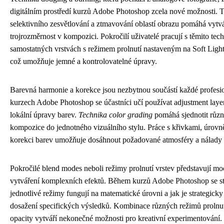
digitálním prostředí kurzů Adobe Photoshop zcela nové možnosti. 
selektivního zesvětlování a ztmavování oblastí obrazu pomáhá vytv
trojrozměrnost v kompozici. Pokročilí uživatelé pracují s těmito tec
samostatných vrstvách s režimem prolnutí nastaveným na Soft Ligh
což umožňuje jemné a kontrolovatelné úpravy.
Barevná harmonie a korekce jsou nezbytnou součástí každé profesi
kurzech Adobe Photoshop se účastníci učí používat adjustment layer
lokální úpravy barev.
Technika color grading
pomáhá sjednotit růz
kompozice do jednotného vizuálního stylu. Práce s křivkami, úrovně
korekci barev umožňuje dosáhnout požadované atmosféry a nálady 
Pokročilé blend modes neboli režimy prolnutí vrstev představují mo
vytváření komplexních efektů. Během kurzů Adobe Photoshop se stu
jednotlivé režimy fungují na matematické úrovni a jak je strategicky
dosažení specifických výsledků. Kombinace různých režimů prolnut
opacity vytváří nekonečné možnosti pro kreativní experimentování.