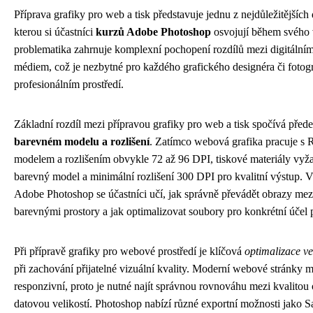
Příprava grafiky pro web a tisk představuje jednu z nejdůležitějších
kterou si účastníci
kurzů Adobe Photoshop
osvojují během svého 
problematika zahrnuje komplexní pochopení rozdílů mezi digitální
médiem, což je nezbytné pro každého grafického designéra či fotogr
profesionálním prostředí.
Základní rozdíl mezi přípravou grafiky pro web a tisk spočívá před
barevném modelu a rozlišení
. Zatímco webová grafika pracuje 
modelem a rozlišením obvykle 72 až 96 DPI, tiskové materiály v
barevný model a minimální rozlišení 300 DPI pro kvalitní výstup. 
Adobe Photoshop se účastníci učí, jak správně převádět obrazy mez
barevnými prostory a jak optimalizovat soubory pro konkrétní účel p
Při přípravě grafiky pro webové prostředí je klíčová
optimalizace ve
při zachování přijatelné vizuální kvality. Moderní webové stránky m
responzivní, proto je nutné najít správnou rovnováhu mezi kvalitou 
datovou velikostí. Photoshop nabízí různé exportní možnosti jako S