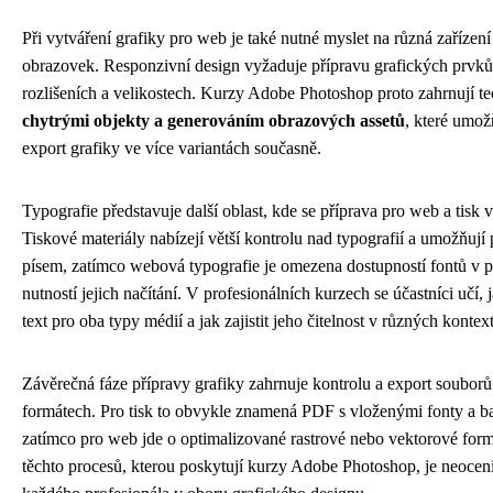
Při vytváření grafiky pro web je také nutné myslet na různá zařízení 
obrazovek. Responzivní design vyžaduje přípravu grafických prvk
rozlišeních a velikostech. Kurzy Adobe Photoshop proto zahrnují te
chytrými objekty a generováním obrazových assetů
, které umož
export grafiky ve více variantách současně.
Typografie představuje další oblast, kde se příprava pro web a tisk 
Tiskové materiály nabízejí větší kontrolu nad typografií a umožňují p
písem, zatímco webová typografie je omezena dostupností fontů v p
nutností jejich načítání. V profesionálních kurzech se účastníci učí, 
text pro oba typy médií a jak zajistit jeho čitelnost v různých kontex
Závěrečná fáze přípravy grafiky zahrnuje kontrolu a export soubor
formátech. Pro tisk to obvykle znamená PDF s vloženými fonty a ba
zatímco pro web jde o optimalizované rastrové nebo vektorové form
těchto procesů, kterou poskytují kurzy Adobe Photoshop, je neoceni