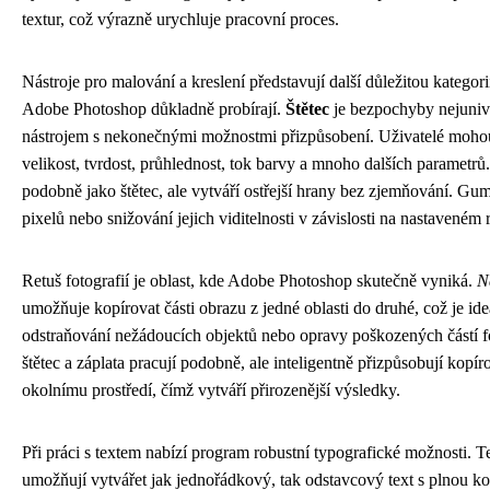
textur, což výrazně urychluje pracovní proces.
Nástroje pro malování a kreslení představují další důležitou kategori
Adobe Photoshop důkladně probírají.
Štětec
je bezpochyby nejuniv
nástrojem s nekonečnými možnostmi přizpůsobení. Uživatelé moho
velikost, tvrdost, průhlednost, tok barvy a mnoho dalších parametrů
podobně jako štětec, ale vytváří ostřejší hrany bez zjemňování. Gu
pixelů nebo snižování jejich viditelnosti v závislosti na nastaveném 
Retuš fotografií je oblast, kde Adobe Photoshop skutečně vyniká.
N
umožňuje kopírovat části obrazu z jedné oblasti do druhé, což je ide
odstraňování nežádoucích objektů nebo opravy poškozených částí f
štětec a záplata pracují podobně, ale inteligentně přizpůsobují kopí
okolnímu prostředí, čímž vytváří přirozenější výsledky.
Při práci s textem nabízí program robustní typografické možnosti. T
umožňují vytvářet jak jednořádkový, tak odstavcový text s plnou ko