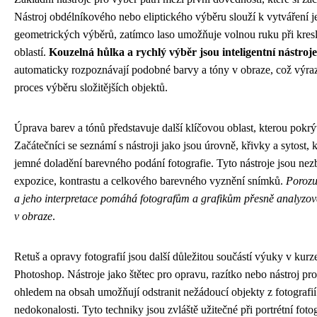
Nástroj obdélníkového nebo eliptického výběru slouží k vytváření
geometrických výběrů, zatímco laso umožňuje volnou ruku při kres
oblastí.
Kouzelná hůlka a rychlý výběr jsou inteligentní nástroje
automaticky rozpoznávají podobné barvy a tóny v obraze, což výra
proces výběru složitějších objektů.
Úprava barev a tónů představuje další klíčovou oblast, kterou pokrý
Začátečníci se seznámí s nástroji jako jsou úrovně, křivky a sytost,
jemné doladění barevného podání fotografie. Tyto nástroje jsou nez
expozice, kontrastu a celkového barevného vyznění snímků.
Porozu
a jeho interpretace pomáhá fotografům a grafikům přesně analyzova
v obraze
.
Retuš a opravy fotografií jsou další důležitou součástí výuky v ku
Photoshop. Nástroje jako štětec pro opravu, razítko nebo nástroj pro
ohledem na obsah umožňují odstranit nežádoucí objekty z fotografií
nedokonalosti. Tyto techniky jsou zvláště užitečné při portrétní fotog