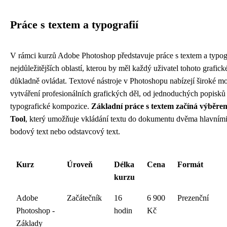
Práce s textem a typografií
V rámci kurzů Adobe Photoshop představuje práce s textem a typogr
nejdůležitějších oblastí, kterou by měl každý uživatel tohoto grafick
důkladně ovládat. Textové nástroje v Photoshopu nabízejí široké mo
vytváření profesionálních grafických děl, od jednoduchých popisk
typografické kompozice.
Základní práce s textem začíná výběre
Tool
, který umožňuje vkládání textu do dokumentu dvěma hlavními
bodový text nebo odstavcový text.
Kurz
Úroveň
Délka
Cena
Formát
kurzu
Adobe
Začátečník
16
6 900
Prezenční
Photoshop -
hodin
Kč
Základy