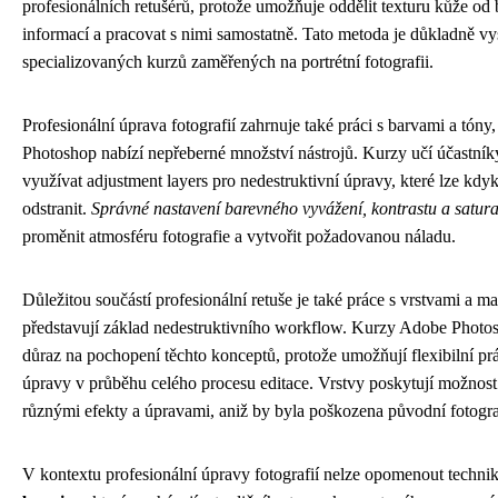
profesionálních retušérů, protože umožňuje oddělit texturu kůže od
informací a pracovat s nimi samostatně. Tato metoda je důkladně vy
specializovaných kurzů zaměřených na portrétní fotografii.
Profesionální úprava fotografií zahrnuje také práci s barvami a tón
Photoshop nabízí nepřeberné množství nástrojů. Kurzy učí účastníky
využívat adjustment layers pro nedestruktivní úpravy, které lze kdy
odstranit.
Správné nastavení barevného vyvážení, kontrastu a satur
proměnit atmosféru fotografie a vytvořit požadovanou náladu.
Důležitou součástí profesionální retuše je také práce s vrstvami a m
představují základ nedestruktivního workflow. Kurzy Adobe Photo
důraz na pochopení těchto konceptů, protože umožňují flexibilní pr
úpravy v průběhu celého procesu editace. Vrstvy poskytují možnost
různými efekty a úpravami, aniž by byla poškozena původní fotogra
V kontextu profesionální úpravy fotografií nelze opomenout techni