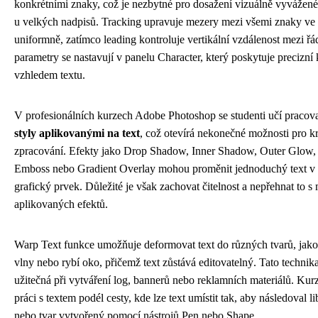
konkrétními znaky, což je nezbytné pro dosažení vizuálně vyvážené
u velkých nadpisů. Tracking upravuje mezery mezi všemi znaky ve
uniformně, zatímco leading kontroluje vertikální vzdálenost mezi řá
parametry se nastavují v panelu Character, který poskytuje precizní
vzhledem textu.
V profesionálních kurzech Adobe Photoshop se studenti učí pracov
styly aplikovanými na text
, což otevírá nekonečné možnosti pro kr
zpracování. Efekty jako Drop Shadow, Inner Shadow, Outer Glow,
Emboss nebo Gradient Overlay mohou proměnit jednoduchý text v
grafický prvek. Důležité je však zachovat čitelnost a nepřehnat to 
aplikovaných efektů.
Warp Text funkce umožňuje deformovat text do různých tvarů, jako
vlny nebo rybí oko, přičemž text zůstává editovatelný. Tato technika
užitečná při vytváření log, bannerů nebo reklamních materiálů. Kur
práci s textem podél cesty, kde lze text umístit tak, aby následoval 
nebo tvar vytvořený pomocí nástrojů Pen nebo Shape.