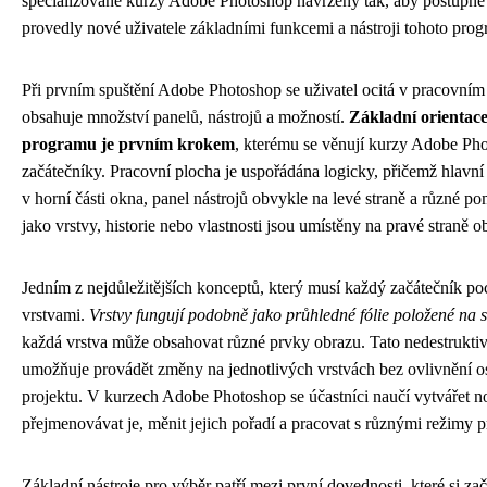
specializované kurzy Adobe Photoshop navrženy tak, aby postupně
provedly nové uživatele základními funkcemi a nástroji tohoto pro
Při prvním spuštění Adobe Photoshop se uživatel ocitá v pracovním 
obsahuje množství panelů, nástrojů a možností.
Základní orientace
programu je prvním krokem
, kterému se věnují kurzy Adobe Ph
začátečníky. Pracovní plocha je uspořádána logicky, přičemž hlavn
v horní části okna, panel nástrojů obvykle na levé straně a různé p
jako vrstvy, historie nebo vlastnosti jsou umístěny na pravé straně 
Jedním z nejdůležitějších konceptů, který musí každý začátečník poc
vrstvami.
Vrstvy fungují podobně jako průhledné fólie položené na 
každá vrstva může obsahovat různé prvky obrazu. Tato nedestrukti
umožňuje provádět změny na jednotlivých vrstvách bez ovlivnění os
projektu. V kurzech Adobe Photoshop se účastníci naučí vytvářet n
přejmenovávat je, měnit jejich pořadí a pracovat s různými režimy pr
Základní nástroje pro výběr patří mezi první dovednosti, které si zač