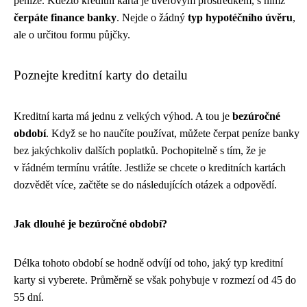
peníze. Kdežto kreditní karta je úvěrovým prostředkem, s nímž
čerpáte finance banky
. Nejde o žádný
typ hypotéčního úvěru
,
ale o určitou formu půjčky.
Poznejte kreditní karty do detailu
Kreditní karta má jednu z velkých výhod. A tou je
bezúročné
období
. Když se ho naučíte používat, můžete čerpat peníze banky
bez jakýchkoliv dalších poplatků. Pochopitelně s tím, že je
v řádném termínu vrátíte. Jestliže se chcete o kreditních kartách
dozvědět více, začtěte se do následujících otázek a odpovědí.
Jak dlouhé je bezúročné období?
Délka tohoto období se hodně odvíjí od toho, jaký typ kreditní
karty si vyberete. Průměrně se však pohybuje v rozmezí od 45 do
55 dní.