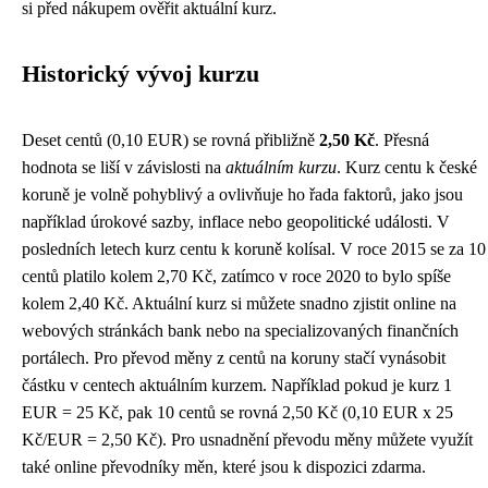
si před nákupem ověřit aktuální kurz.
Historický vývoj kurzu
Deset centů (0,10 EUR) se rovná přibližně
2,50 Kč
. Přesná
hodnota se liší v závislosti na
aktuálním kurzu
. Kurz centu k české
koruně je volně pohyblivý a ovlivňuje ho řada faktorů, jako jsou
například úrokové sazby, inflace nebo geopolitické události. V
posledních letech kurz centu k koruně kolísal. V roce 2015 se za 10
centů platilo kolem 2,70 Kč, zatímco v roce 2020 to bylo spíše
kolem 2,40 Kč. Aktuální kurz si můžete snadno zjistit online na
webových stránkách bank nebo na specializovaných finančních
portálech. Pro převod měny z centů na koruny stačí vynásobit
částku v centech aktuálním kurzem. Například pokud je kurz 1
EUR = 25 Kč, pak 10 centů se rovná 2,50 Kč (0,10 EUR x 25
Kč/EUR = 2,50 Kč). Pro usnadnění převodu měny můžete využít
také online převodníky měn, které jsou k dispozici zdarma.