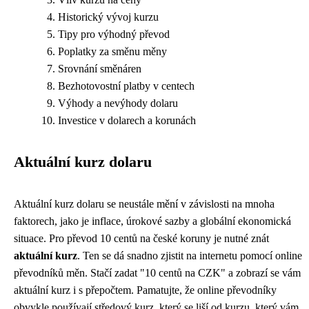
Historický vývoj kurzu
Tipy pro výhodný převod
Poplatky za směnu měny
Srovnání směnáren
Bezhotovostní platby v centech
Výhody a nevýhody dolaru
Investice v dolarech a korunách
Aktuální kurz dolaru
Aktuální kurz dolaru se neustále mění v závislosti na mnoha
faktorech, jako je inflace, úrokové sazby a globální ekonomická
situace. Pro převod 10 centů na české koruny je nutné znát
aktuální kurz
. Ten se dá snadno zjistit na internetu pomocí online
převodníků měn. Stačí zadat "10 centů na CZK" a zobrazí se vám
aktuální kurz i s přepočtem. Pamatujte, že online převodníky
obvykle používají středový kurz, který se liší od kurzu, který vám