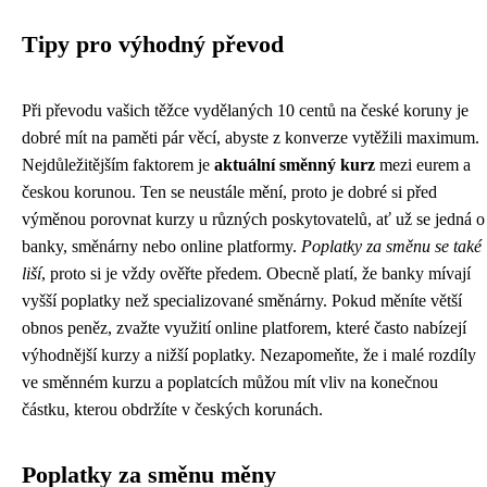
Tipy pro výhodný převod
Při převodu vašich těžce vydělaných 10 centů na české koruny je
dobré mít na paměti pár věcí, abyste z konverze vytěžili maximum.
Nejdůležitějším faktorem je
aktuální směnný kurz
mezi eurem a
českou korunou. Ten se neustále mění, proto je dobré si před
výměnou porovnat kurzy u různých poskytovatelů, ať už se jedná o
banky, směnárny nebo online platformy.
Poplatky za směnu se také
liší
, proto si je vždy ověřte předem. Obecně platí, že banky mívají
vyšší poplatky než specializované směnárny. Pokud měníte větší
obnos peněz, zvažte využití online platforem, které často nabízejí
výhodnější kurzy a nižší poplatky. Nezapomeňte, že i malé rozdíly
ve směnném kurzu a poplatcích můžou mít vliv na konečnou
částku, kterou obdržíte v českých korunách.
Poplatky za směnu měny