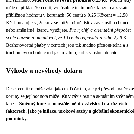
nic složitého.
Jeden cent se rovná přibližně 0,25 Kč
. Pokud tedy
máte například 50 centů, vynásobíte tento počet kurzem a získáte
přibližnou hodnotu v korunách: 50 centů x 0,25 Kč/cent = 12,50
Kč. Pamatujte si, že kurz se může mírně lišit v závislosti na bance
nebo směnárně, kterou využijete.
Pro rychlý a orientační přepočet
si ale můžete zapamatovat, že 10 centů odpovídá zhruba 2,50 Kč
.
Bezhotovostní platby v centech jsou tak snadno přeводиtelné a s
trochou cviku budete mít jasno v tom, kolik vlastně utrácíte.
Výhody a nevýhody dolaru
Deset centů se může zdát jako malá částka, ale při převodu na české
koruny se její hodnota může lišit v závislosti na aktuálním směnném
kurzu.
Směnný kurz se neustále mění v závislosti na různých
faktorech, jako je inflace, úrokové sazby a globální ekonomické
podmínky.