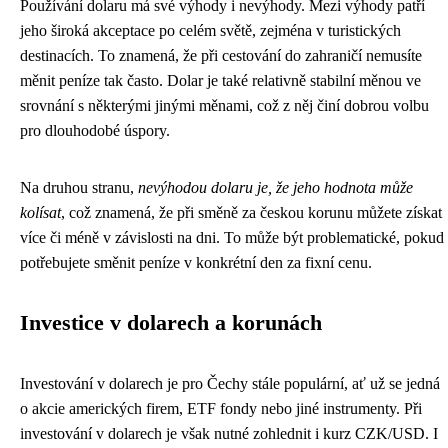
Používání dolaru má své výhody i nevýhody. Mezi výhody patří
jeho široká akceptace po celém světě, zejména v turistických
destinacích. To znamená, že při cestování do zahraničí nemusíte
měnit peníze tak často. Dolar je také relativně stabilní měnou ve
srovnání s některými jinými měnami, což z něj činí dobrou volbu
pro dlouhodobé úspory.
Na druhou stranu,
nevýhodou dolaru je, že jeho hodnota může
kolísat
, což znamená, že při směně za českou korunu můžete získat
více či méně v závislosti na dni. To může být problematické, pokud
potřebujete směnit peníze v konkrétní den za fixní cenu.
Investice v dolarech a korunách
Investování v dolarech je pro Čechy stále populární, ať už se jedná
o akcie amerických firem, ETF fondy nebo jiné instrumenty. Při
investování v dolarech je však nutné zohlednit i kurz CZK/USD. I