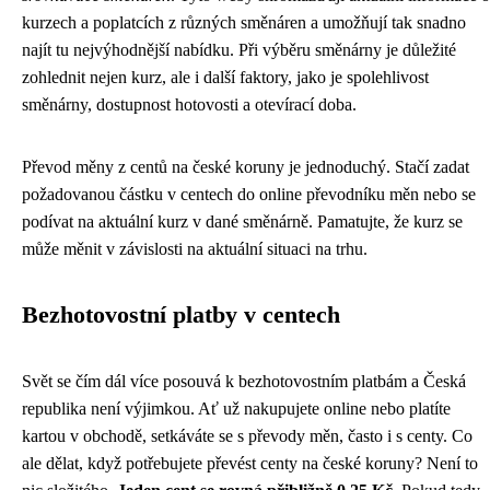
kurzech a poplatcích z různých směnáren a umožňují tak snadno
najít tu nejvýhodnější nabídku. Při výběru směnárny je důležité
zohlednit nejen kurz, ale i další faktory, jako je spolehlivost
směnárny, dostupnost hotovosti a otevírací doba.
Převod měny z centů na české koruny je jednoduchý. Stačí zadat
požadovanou částku v centech do online převodníku měn nebo se
podívat na aktuální kurz v dané směnárně. Pamatujte, že kurz se
může měnit v závislosti na aktuální situaci na trhu.
Bezhotovostní platby v centech
Svět se čím dál více posouvá k bezhotovostním platbám a Česká
republika není výjimkou. Ať už nakupujete online nebo platíte
kartou v obchodě, setkáváte se s převody měn, často i s centy. Co
ale dělat, když potřebujete převést centy na české koruny? Není to