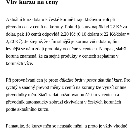
Vliv kurzu na ceny
Aktuální kurz dolaru k české koruně hraje
klíčovou roli
při
převodu cen z centů na koruny. Pokud je kurz například 22 Kč za
dolar, pak 10 centů odpovídá 2,20 Kč (0,10 dolaru x 22 Kč/dolar =
2,20 Kč). Je zřejmé, že čím silnější je koruna vůči dolaru, tím
levnější se nám zdají produkty oceněné v centech. Naopak, slabší
koruna znamená, že za stejné produkty v centech zaplatíme v
korunách více.
Při porovnávání cen je proto
důležité brát v potaz aktuální kurz
. Pro
rychlý a snadný převod měny z centů na koruny lze využít online
převodníky měn. Stačí zadat požadovanou částku v centech a
převodník automaticky zobrazí ekvivalent v českých korunách
podle aktuálního kurzu.
Pamatujte, že kurzy měn se neustále mění, a proto je vždy vhodné