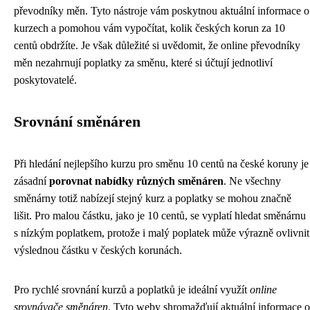
převodníky měn. Tyto nástroje vám poskytnou aktuální informace o
kurzech a pomohou vám vypočítat, kolik českých korun za 10
centů obdržíte. Je však důležité si uvědomit, že online převodníky
měn nezahrnují poplatky za směnu, které si účtují jednotliví
poskytovatelé.
Srovnání směnáren
Při hledání nejlepšího kurzu pro směnu 10 centů na české koruny je
zásadní
porovnat nabídky různých směnáren
. Ne všechny
směnárny totiž nabízejí stejný kurz a poplatky se mohou značně
lišit. Pro malou částku, jako je 10 centů, se vyplatí hledat směnárnu
s nízkým poplatkem, protože i malý poplatek může výrazně ovlivnit
výslednou částku v českých korunách.
Pro rychlé srovnání kurzů a poplatků je ideální využít
online
srovnávače směnáren
. Tyto weby shromažďují aktuální informace o