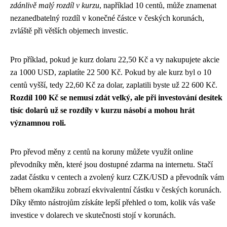
zdánlivě malý rozdíl v kurzu
, například 10 centů, může znamenat
nezanedbatelný rozdíl v konečné částce v českých korunách,
zvláště při větších objemech investic.
Pro příklad, pokud je kurz dolaru 22,50 Kč a vy nakupujete akcie
za 1000 USD, zaplatíte 22 500 Kč. Pokud by ale kurz byl o 10
centů vyšší, tedy 22,60 Kč za dolar, zaplatili byste už 22 600 Kč.
Rozdíl 100 Kč se nemusí zdát velký, ale při investování desítek
tisíc dolarů už se rozdíly v kurzu násobí a mohou hrát
významnou roli.
Pro převod měny z centů na koruny můžete využít online
převodníky měn, které jsou dostupné zdarma na internetu. Stačí
zadat částku v centech a zvolený kurz CZK/USD a převodník vám
během okamžiku zobrazí ekvivalentní částku v českých korunách.
Díky těmto nástrojům získáte lepší přehled o tom, kolik vás vaše
investice v dolarech ve skutečnosti stojí v korunách.