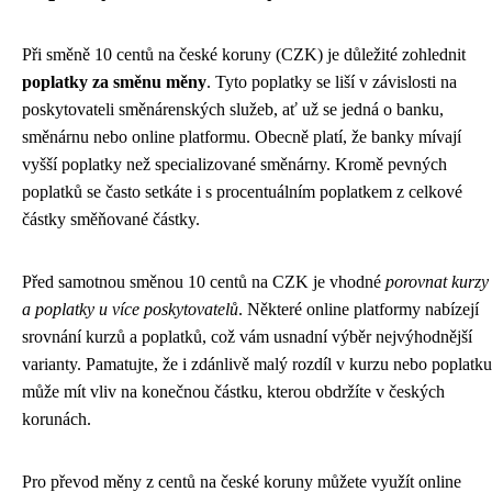
Při směně 10 centů na české koruny (CZK) je důležité zohlednit
poplatky za směnu měny
. Tyto poplatky se liší v závislosti na
poskytovateli směnárenských služeb, ať už se jedná o banku,
směnárnu nebo online platformu. Obecně platí, že banky mívají
vyšší poplatky než specializované směnárny. Kromě pevných
poplatků se často setkáte i s procentuálním poplatkem z celkové
částky směňované částky.
Před samotnou směnou 10 centů na CZK je vhodné
porovnat kurzy
a poplatky u více poskytovatelů
. Některé online platformy nabízejí
srovnání kurzů a poplatků, což vám usnadní výběr nejvýhodnější
varianty. Pamatujte, že i zdánlivě malý rozdíl v kurzu nebo poplatku
může mít vliv na konečnou částku, kterou obdržíte v českých
korunách.
Pro převod měny z centů na české koruny můžete využít online