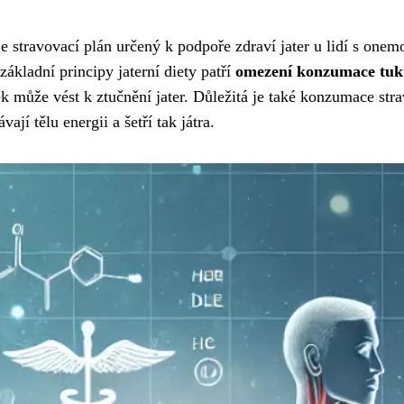
 je stravovací plán určený k podpoře zdraví jater u lidí s one
základní principy jaterní diety patří
omezení konzumace tuků
tek může vést k ztučnění jater. Důležitá je také konzumace str
jí tělu energii a šetří tak játra.