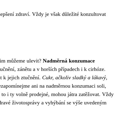
pšení zdraví. Vždy je však důležité konzultovat
k jim můžeme ulevit?
Nadměrná konzumace
učnění, zánětu a v horších případech i k cirhóze.
t k jejich ztučnění.
Cukr, ačkoliv sladký a lákavý,
 Nezapomínejme ani na nadměrnou konzumaci soli,
 to i ty volně prodejné, mohou játra zatěžovat. Vždy
 zdravé životosprávy a vyhýbání se výše uvedeným