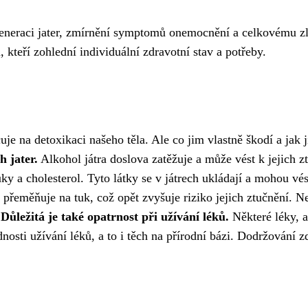
generaci jater, zmírnění symptomů onemocnění a celkovému zle
kteří zohlední individuální zdravotní stav a potřeby.
cuje na detoxikaci našeho těla. Ale co jim vlastně škodí a ja
h jater.
Alkohol játra doslova zatěžuje a může vést k jejich zt
ky a cholesterol. Tyto látky se v játrech ukládají a mohou vés
 přeměňuje na tuk, což opět zvyšuje riziko jejich ztučnění.
.
Důležitá je také opatrnost při užívání léků.
Některé léky, a
osti užívání léků, a to i těch na přírodní bázi. Dodržování