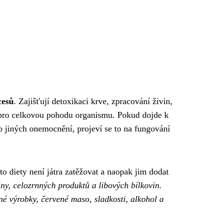
cesů
. Zajišťují detoxikaci krve, zpracování živin,
ná pro celkovou pohodu organismu. Pokud dojde k
o jiných onemocnění, projeví se to na fungování
to diety není játra zatěžovat a naopak jim dodat
ny, celozrnných produktů a libových bílkovin.
né výrobky, červené maso, sladkosti, alkohol a