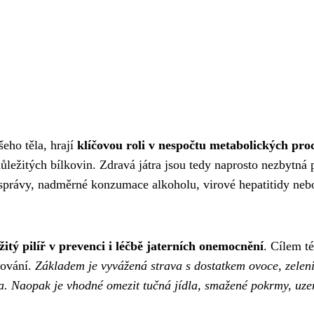
eho těla, hrají
klíčovou roli v nespočtu metabolických pro
 důležitých bílkovin. Zdravá játra jsou tedy naprosto nezbyt
osprávy, nadměrné konzumace alkoholu, virové hepatitidy neb
žitý pilíř v prevenci i léčbě jaterních onemocnění
. Cílem té
gování.
Základem je vyvážená strava s dostatkem ovoce, zeleni
oda. Naopak je vhodné omezit tučná jídla, smažené pokrmy, uze