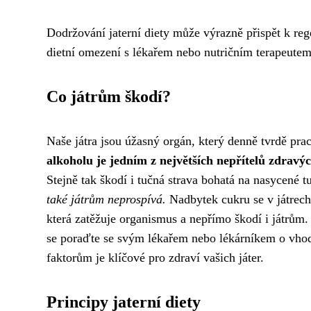
Dodržování jaterní diety může výrazně přispět k re
dietní omezení s lékařem nebo nutričním terapeutem, 
Co játrům škodí?
Naše játra jsou úžasný orgán, který denně tvrdě pra
alkoholu je jedním z největších nepřítelů zdravýc
Stejně tak škodí i tučná strava bohatá na nasycené tu
také játrům neprospívá.
Nadbytek cukru se v játrech
která zatěžuje organismus a nepřímo škodí i játrům
se poraďte se svým lékařem nebo lékárníkem o vhodn
faktorům je klíčové pro zdraví vašich játer.
Principy jaterní diety