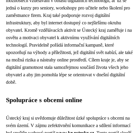
možnostech vzdělávání v oblasti digitálních technologií, ať už se
jedná o kurzy pro seniory, workshopy pro učitele nebo školení pro
zaměstnance firem. Kraj také podporuje rozvoj digitální
infrastruktury, aby byl internet dostupný co nejširšímu okruhu
obyvatel. Kromě vzdělávacích aktivit se Ústecký kraj zaměřuje i na
osvětu a motivaci obyvatel k aktivnímu využívání digitálních
technologií. Pravidelně pořádá informační kampaně, které
upozorňují na výhody a příležitosti, jež digitální svět nabízí, ale také
na možná rizika a nástrahy online prostředí. Cílem kraje je, aby se
digitální gramotnost stala samozřejmou součástí života všech jeho
obyvatel a aby jim pomohla lépe se orientovat v dnešní digitální
době.
Spolupráce s obcemi online
Ústecký kraj si uvědomuje důležitost úzké spolupráce s obcemi na
svém území. V zájmu zefektivnění komunikace a sdílení informací
byl spuštěn webový portál
www.kr-ustecky.cz
. Tento portál slouží