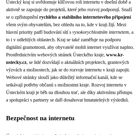
Ústecký kraj si uvědomuje klíčovou roli internetu v dnešní době a
aktivně se zapojuje do projektů, které jeho rozvoj podporují. Snaží
se o zpřístupnění
rychlého a stabilního internetového připojení
všem svým obyvatelům, bez ohledu na to, kde v kraji žijí. Mezi
hlavní priority patří budování sítí s
vysokorychlostním internetem
, a
to i v odlehlých oblastech. Kraj se také zaměřuje na podporu
digitální gramotnosti, aby obyvatelé mohli internet využívat naplno.
Prostřednictvím webových stránek Ústeckého kraje,
www.kr-
ustecky.cz
, se lidé dozvídají o aktuálních projektech, grantových
výzvách a možnostech, jak se do rozvoje internetu v kraji zapojit.
Webové stránky slouží jako důležitý informační kanál, kde se
setkávají potřeby občanů s možnostmi kraje. Rozvoj internetu v
Ústeckém kraji je běh na dlouhou trať, ale díky aktivnímu přístupu
a spolupráci s partnery se daří dosahovat hmatatelných výsledků.
Bezpečnost na internetu