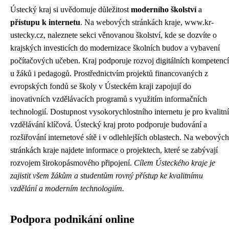
Ústecký kraj si uvědomuje důležitost
moderního školství
a
přístupu k internetu
. Na webových stránkách kraje,
www.kr-
ustecky.cz
, naleznete sekci věnovanou školství, kde se dozvíte o
krajských investicích do modernizace školních budov a vybavení
počítačových učeben. Kraj podporuje rozvoj digitálních kompetencí
u žáků i pedagogů. Prostřednictvím projektů financovaných z
evropských fondů se školy v Ústeckém kraji zapojují do
inovativních vzdělávacích programů s využitím informačních
technologií. Dostupnost vysokorychlostního internetu je pro kvalitní
vzdělávání klíčová. Ústecký kraj proto podporuje budování a
rozšiřování internetové sítě i v odlehlejších oblastech. Na webových
stránkách kraje najdete informace o projektech, které se zabývají
rozvojem širokopásmového připojení.
Cílem Ústeckého kraje je
zajistit všem žákům a studentům rovný přístup ke kvalitnímu
vzdělání a moderním technologiím.
Podpora podnikání online