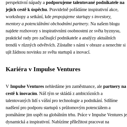
perspektivní nápady a
podporujeme talentované podnikatele na
jejich cestě k úspěchu
. Pravidelně pořádáme inspirativní akce,
workshopy a setkání, kde
propojujeme startupy s investory,
mentory a potenciálními obchodními partnery
. Na našem blogu
najdete rozhovory s inspirativními osobnostmi ze světa byznysu,
praktické rady pro začínající podnikatele a analýzy aktuálních
trendů v různých odvětvích. Zůstaňte s námi v obraze a nenechte si
ujít žádnou novinku ze světa startupů a inovací.
Kariéra v Impulse Ventures
V
Impulse Ventures
nehledáme jen zaměstnance, ale
partnery na
cestě k inovacím
. Náš tým se skládá z ambiciózních a
talentovaných lidí s vášní pro technologie a podnikání. Sdílíme
nadšení pro podporu startupů s průlomovým potenciálem a
pomáháme jim uspět na globálním trhu. Práce v Impulse Ventures je
dynamická a inspirativní. Nabízíme příležitost pracovat na