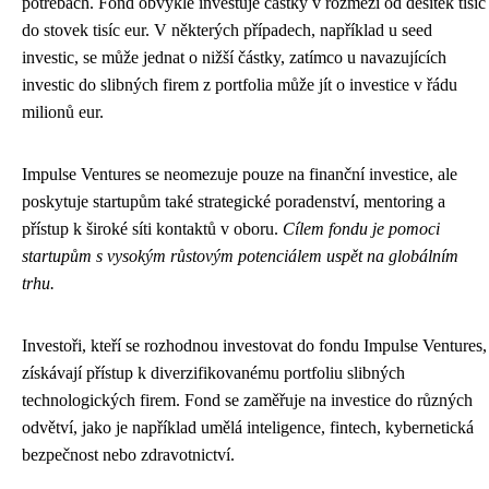
potřebách. Fond obvykle investuje částky v rozmezí od desítek tisíc
do stovek tisíc eur. V některých případech, například u seed
investic, se může jednat o nižší částky, zatímco u navazujících
investic do slibných firem z portfolia může jít o investice v řádu
milionů eur.
Impulse Ventures se neomezuje pouze na finanční investice, ale
poskytuje startupům také strategické poradenství, mentoring a
přístup k široké síti kontaktů v oboru.
Cílem fondu je pomoci
startupům s vysokým růstovým potenciálem uspět na globálním
trhu.
Investoři, kteří se rozhodnou investovat do fondu Impulse Ventures,
získávají přístup k diverzifikovanému portfoliu slibných
technologických firem. Fond se zaměřuje na investice do různých
odvětví, jako je například umělá inteligence, fintech, kybernetická
bezpečnost nebo zdravotnictví.