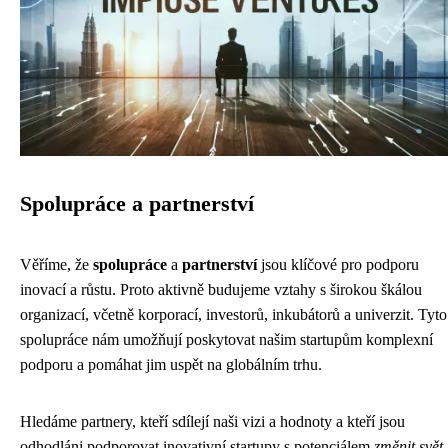
Spolupráce a partnerství
Věříme, že
spolupráce
a
partnerství
jsou klíčové pro podporu
inovací a růstu. Proto aktivně budujeme vztahy s širokou škálou
organizací, včetně korporací, investorů, inkubátorů a univerzit. Tyto
spolupráce nám umožňují poskytovat našim startupům komplexní
podporu a pomáhat jim uspět na globálním trhu.
Hledáme partnery, kteří sdílejí naši vizi a hodnoty a kteří jsou
odhodláni podporovat inovativní startupy s potenciálem
změnit svět
.