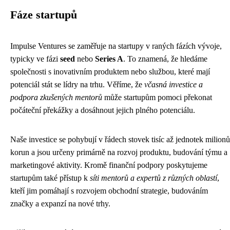
Fáze startupů
Impulse Ventures se zaměřuje na startupy v raných fázích vývoje,
typicky ve fázi
seed
nebo
Series A
. To znamená, že hledáme
společnosti s inovativním produktem nebo službou, které mají
potenciál stát se lídry na trhu. Věříme, že
včasná investice a
podpora zkušených mentorů
může startupům pomoci překonat
počáteční překážky a dosáhnout jejich plného potenciálu.
Naše investice se pohybují v řádech stovek tisíc až jednotek milionů
korun a jsou určeny primárně na rozvoj produktu, budování týmu a
marketingové aktivity. Kromě finanční podpory poskytujeme
startupům také přístup k
síti mentorů a expertů z různých oblastí
,
kteří jim pomáhají s rozvojem obchodní strategie, budováním
značky a expanzí na nové trhy.