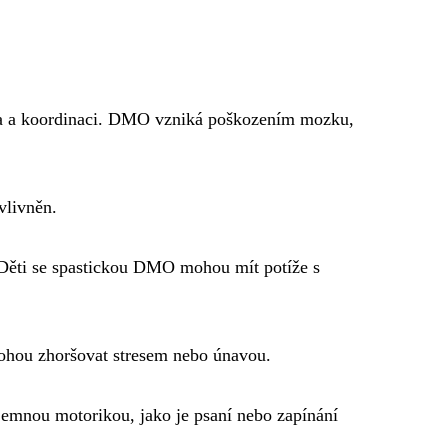
ěla a koordinaci. DMO vzniká poškozením mozku,
vlivněn.
 Děti se spastickou DMO mohou mít potíže s
ohou zhoršovat stresem nebo únavou.
jemnou motorikou, jako je psaní nebo zapínání