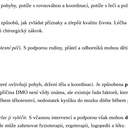
ohyby, potíže s rovnováhou a koordinací, potíže s řečí a pol
 způsobů, jak zvládat příznaky a zlepšit kvalitu života. Léčb
 i chirurgický zákrok.
lexní péči.
S podporou rodiny, přátel a odborníků mohou dět
eré ovlivňují pohyb, držení těla a koordinaci. Je způsobena
p
říčina DMO není vždy známa, ale existuje řada faktorů, které
ěhem těhotenství, nedostatek kyslíku do mozku dítěte během 
ze ji vyléčit
. S včasnou intervencí a podporou však mohou
d
le může zahrnovat fyzioterapii, ergoterapii, logopedii a léky.