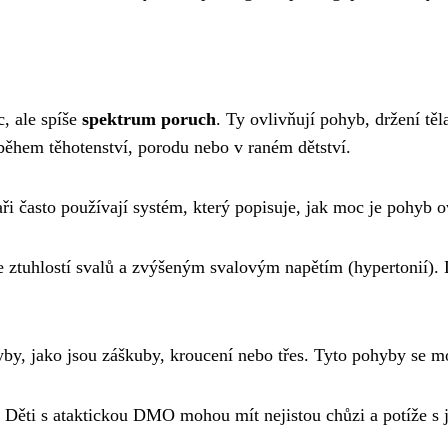
, ale spíše
spektrum poruch
. Ty ovlivňují pohyb, držení t
 během těhotenství, porodu nebo v raném dětství.
i často používají systém, který popisuje, jak moc je pohyb o
ztuhlostí svalů a zvýšeným svalovým napětím (hypertonií).
y, jako jsou záškuby, kroucení nebo třes. Tyto pohyby se m
Děti s ataktickou DMO mohou mít nejistou chůzi a potíže s 