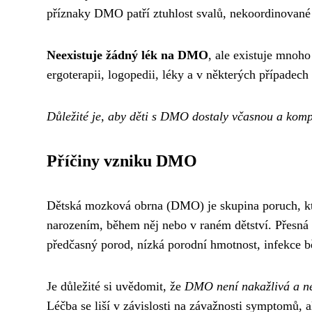
příznaky DMO patří ztuhlost svalů, nekoordinované p
Neexistuje žádný lék na DMO
, ale existuje mnoho
ergoterapii, logopedii, léky a v některých případech
Důležité je, aby děti s DMO dostaly včasnou a komp
Příčiny vzniku DMO
Dětská mozková obrna (DMO) je skupina ​​poruch, kt
narozením, během něj nebo v raném dětství. Přesná p
předčasný porod, nízká porodní hmotnost, infekce b
Je důležité si uvědomit, že
DMO není nakažlivá a nel
Léčba se liší v závislosti na závažnosti symptomů, a