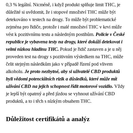
0,3 % legální. Nicméně, i když produkt splňuje limit THC, je
důležité si uvědomit, že i stopové množství THC může být
detekováno v testech na drogy. To může být problematické
zejména pro řidiče, protože i malé množství THC v krvi může
vést k pozitivnímu testu a následným postihům.
Policie v České
republice je vybavena testy na drogy, které dokáží detekovat i
velmi nízkou hladinu THC.
Pokud je řidič zastaven a je u něj
proveden test na drogy s pozitivním výsledkem na THC, může
čelit stejným následkům jako v případě řízení pod vlivem
alkoholu.
Je proto nezbytné, aby si uživatelé CBD produktů
byli vědomi potenciálních rizik a důsledků, které může mít
užívání CBD na jejich schopnost řídit motorové vozidlo.
Vždy
je lepší být opatrný a před jízdou se vyhnout užívání CBD
produktů, a to i těch s nízkým obsahem THC.
Důležitost certifikátů a analýz