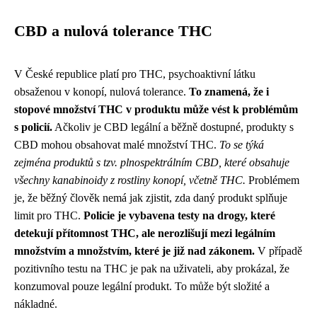
CBD a nulová tolerance THC
V České republice platí pro THC, psychoaktivní látku
obsaženou v konopí, nulová tolerance.
To znamená, že i
stopové množství THC v produktu může vést k problémům
s policií.
Ačkoliv je CBD legální a běžně dostupné, produkty s
CBD mohou obsahovat malé množství THC.
To se týká
zejména produktů s tzv. plnospektrálním CBD, které obsahuje
všechny kanabinoidy z rostliny konopí, včetně THC.
Problémem
je, že běžný člověk nemá jak zjistit, zda daný produkt splňuje
limit pro THC.
Policie je vybavena testy na drogy, které
detekují přítomnost THC, ale nerozlišují mezi legálním
množstvím a množstvím, které je již nad zákonem.
V případě
pozitivního testu na THC je pak na uživateli, aby prokázal, že
konzumoval pouze legální produkt. To může být složité a
nákladné.