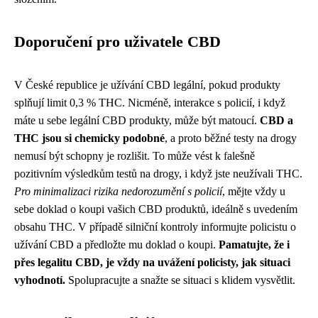
Doporučení pro uživatele CBD
V České republice je užívání CBD legální, pokud produkty
splňují limit 0,3 % THC. Nicméně, interakce s policií, i když
máte u sebe legální CBD produkty, může být matoucí.
CBD a
THC jsou si chemicky podobné
, a proto běžné testy na drogy
nemusí být schopny je rozlišit. To může vést k falešně
pozitivním výsledkům testů na drogy, i když jste neužívali THC.
Pro minimalizaci rizika nedorozumění s policií
, mějte vždy u
sebe doklad o koupi vašich CBD produktů, ideálně s uvedením
obsahu THC. V případě silniční kontroly informujte policistu o
užívání CBD a předložte mu doklad o koupi.
Pamatujte, že i
přes legalitu CBD, je vždy na uvážení policisty, jak situaci
vyhodnotí.
Spolupracujte a snažte se situaci s klidem vysvětlit.