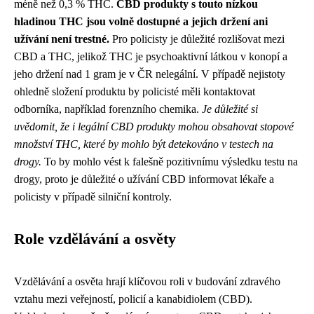
méně než 0,3 % THC.
CBD produkty s touto nízkou
hladinou THC jsou volně dostupné a jejich držení ani
užívání není trestné.
Pro policisty je důležité rozlišovat mezi
CBD a THC, jelikož THC je psychoaktivní látkou v konopí a
jeho držení nad 1 gram je v ČR nelegální. V případě nejistoty
ohledně složení produktu by policisté měli kontaktovat
odborníka, například forenzního chemika.
Je důležité si
uvědomit, že i legální CBD produkty mohou obsahovat stopové
množství THC, které by mohlo být detekováno v testech na
drogy.
To by mohlo vést k falešně pozitivnímu výsledku testu na
drogy, proto je důležité o užívání CBD informovat lékaře a
policisty v případě silniční kontroly.
Role vzdělávání a osvěty
Vzdělávání a osvěta hrají klíčovou roli v budování zdravého
vztahu mezi veřejností, policií a kanabidiolem (CBD).