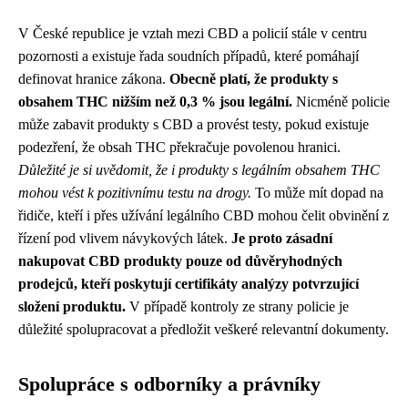
V České republice je vztah mezi CBD a policií stále v centru
pozornosti a existuje řada soudních případů, které pomáhají
definovat hranice zákona.
Obecně platí, že produkty s
obsahem THC nižším než 0,3 % jsou legální.
Nicméně policie
může zabavit produkty s CBD a provést testy, pokud existuje
podezření, že obsah THC překračuje povolenou hranici.
Důležité je si uvědomit, že i produkty s legálním obsahem THC
mohou vést k pozitivnímu testu na drogy.
To může mít dopad na
řidiče, kteří i přes užívání legálního CBD mohou čelit obvinění z
řízení pod vlivem návykových látek.
Je proto zásadní
nakupovat CBD produkty pouze od důvěryhodných
prodejců, kteří poskytují certifikáty analýzy potvrzující
složení produktu.
V případě kontroly ze strany policie je
důležité spolupracovat a předložit veškeré relevantní dokumenty.
Spolupráce s odborníky a právníky