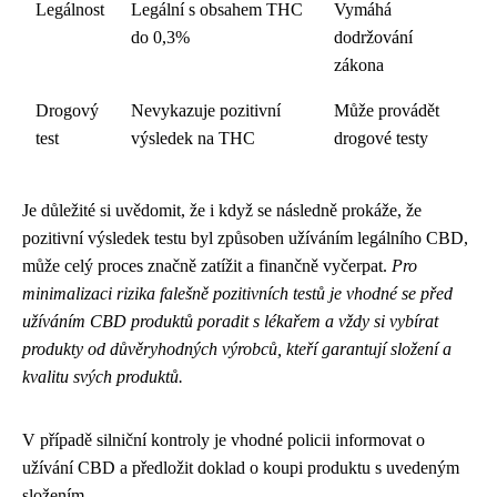
Legálnost
Legální s obsahem THC
Vymáhá
do 0,3%
dodržování
zákona
Drogový
Nevykazuje pozitivní
Může provádět
test
výsledek na THC
drogové testy
Je důležité si uvědomit, že i když se následně prokáže, že
pozitivní výsledek testu byl způsoben užíváním legálního CBD,
může celý proces značně zatížit a finančně vyčerpat.
Pro
minimalizaci rizika falešně pozitivních testů je vhodné se před
užíváním CBD produktů poradit s lékařem a vždy si vybírat
produkty od důvěryhodných výrobců, kteří garantují složení a
kvalitu svých produktů.
V případě silniční kontroly je vhodné policii informovat o
užívání CBD a předložit doklad o koupi produktu s uvedeným
složením.