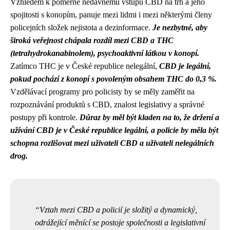
Vzhledem k poměrně nedávnému vstupu CBD na trh a jeho
spojitosti s konopím, panuje mezi lidmi i mezi některými členy
policejních složek nejistota a dezinformace.
Je nezbytné, aby
široká veřejnost chápala rozdíl mezi CBD a THC
(tetrahydrokanabinolem), psychoaktivní látkou v konopí.
Zatímco THC je v České republice nelegální,
CBD je legální,
pokud pochází z konopí s povoleným obsahem THC do 0,3 %.
Vzdělávací programy pro policisty by se měly zaměřit na
rozpoznávání produktů s CBD, znalost legislativy a správné
postupy při kontrole.
Důraz by měl být kladen na to, že držení a
užívání CBD je v České republice legální, a policie by měla být
schopna rozlišovat mezi uživateli CBD a uživateli nelegálních
drog.
Vztah mezi CBD a policií je složitý a dynamický,
odrážející měnící se postoje společnosti a legislativní