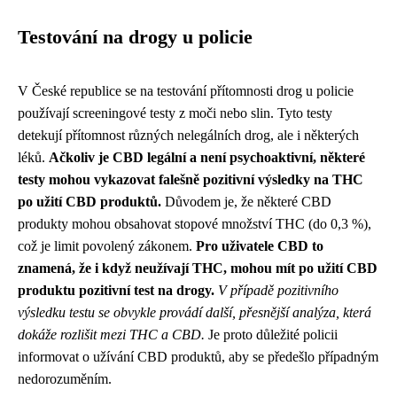
Testování na drogy u policie
V České republice se na testování přítomnosti drog u policie
používají screeningové testy z moči nebo slin. Tyto testy
detekují přítomnost různých nelegálních drog, ale i některých
léků.
Ačkoliv je CBD legální a není psychoaktivní, některé
testy mohou vykazovat falešně pozitivní výsledky na THC
po užití CBD produktů.
Důvodem je, že některé CBD
produkty mohou obsahovat stopové množství THC (do 0,3 %),
což je limit povolený zákonem.
Pro uživatele CBD to
znamená, že i když neužívají THC, mohou mít po užití CBD
produktu pozitivní test na drogy.
V případě pozitivního
výsledku testu se obvykle provádí další, přesnější analýza, která
dokáže rozlišit mezi THC a CBD.
Je proto důležité policii
informovat o užívání CBD produktů, aby se předešlo případným
nedorozuměním.