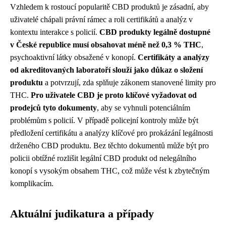
Vzhledem k rostoucí popularitě CBD produktů je zásadní, aby
uživatelé chápali právní rámec a roli certifikátů a analýz v
kontextu interakce s policií.
CBD produkty legálně dostupné
v České republice musí obsahovat méně než 0,3 % THC
,
psychoaktivní látky obsažené v konopí.
Certifikáty a analýzy
od akreditovaných laboratoří slouží jako důkaz o složení
produktu
a potvrzují, zda splňuje zákonem stanovené limity pro
THC.
Pro uživatele CBD je proto klíčové vyžadovat od
prodejců tyto dokumenty
, aby se vyhnuli potenciálním
problémům s policií. V případě policejní kontroly může být
předložení certifikátu a analýzy klíčové pro prokázání legálnosti
drženého CBD produktu. Bez těchto dokumentů může být pro
policii obtížné rozlišit legální CBD produkt od nelegálního
konopí s vysokým obsahem THC, což může vést k zbytečným
komplikacím.
Aktuální judikatura a případy