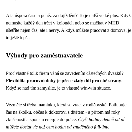
A ta úspora času a peněz za dojíždění? To je další velké plus. Když
nemusíte každý den trčet v kolonách nebo se mačkat v MHD,
ušetříte nejen čas, ale i nervy. A když můžete pracovat z domova, je
to ještě lepší.
Výhody pro zaměstnavatele
Proč vlastně tolik firem váhá se zavedením částečných úvazků?
Flexibilita pracovní doby je přece zlatý důl pro obě strany
.
Když se nad tím zamyslíte, je to vlastně win-win situace.
Vezměte si třeba maminku, která se vrací z rodičovské. Potřebuje
čas na školku, občas k doktorovi s dítětem - a přitom má roky
zkušeností a spoustu energie do práce.
Čtyři hodiny denně od ní
můžete dostat víc než osm hodin od znuděného full-time