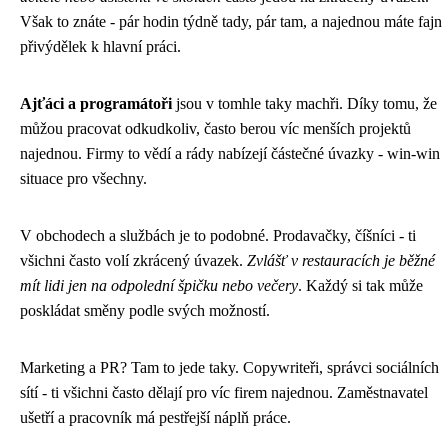
Však to znáte - pár hodin týdně tady, pár tam, a najednou máte fajn
přivýdělek k hlavní práci.
Ajťáci a programátoři
jsou v tomhle taky machři. Díky tomu, že
můžou pracovat odkudkoliv, často berou víc menších projektů
najednou. Firmy to vědí a rády nabízejí částečné úvazky - win-win
situace pro všechny.
V obchodech a službách je to podobné. Prodavačky, číšníci - ti
všichni často volí zkrácený úvazek.
Zvlášť v restauracích je běžné
mít lidi jen na odpolední špičku nebo večery
. Každý si tak může
poskládat směny podle svých možností.
Marketing a PR? Tam to jede taky. Copywriteři, správci sociálních
sítí - ti všichni často dělají pro víc firem najednou. Zaměstnavatel
ušetří a pracovník má pestřejší náplň práce.