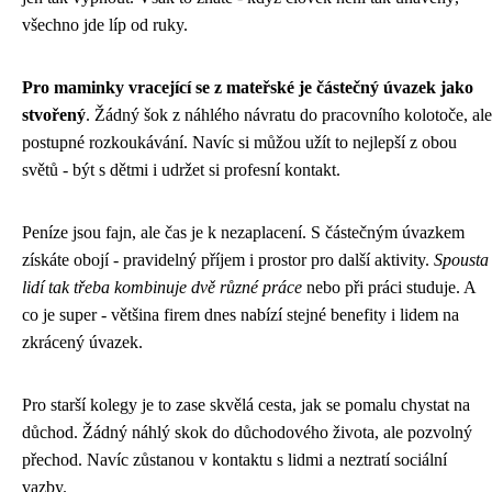
všechno jde líp od ruky.
Pro maminky vracející se z mateřské je částečný úvazek jako
stvořený
. Žádný šok z náhlého návratu do pracovního kolotoče, ale
postupné rozkoukávání. Navíc si můžou užít to nejlepší z obou
světů - být s dětmi i udržet si profesní kontakt.
Peníze jsou fajn, ale čas je k nezaplacení. S částečným úvazkem
získáte obojí - pravidelný příjem i prostor pro další aktivity.
Spousta
lidí tak třeba kombinuje dvě různé práce
nebo při práci studuje. A
co je super - většina firem dnes nabízí stejné benefity i lidem na
zkrácený úvazek.
Pro starší kolegy je to zase skvělá cesta, jak se pomalu chystat na
důchod. Žádný náhlý skok do důchodového života, ale pozvolný
přechod. Navíc zůstanou v kontaktu s lidmi a neztratí sociální
vazby.