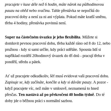
pracujete v kuse déle než 6 hodin, máte nárok na půlhodinovou
pauzu na oběd nebo svačinu
. Tahle přestávka se nepočítá do
pracovní doby a není za ni ani výplata. Pokud máte kratší směnu,
třeba 4 hodiny, přestávka povinná není.
Super na částečném úvazku je jeho flexibilita
. Můžete si
domluvit pevnou pracovní dobu, třeba každé ráno od 8 do 12, nebo
pružnou - kdy si sami určíte, kdy práci uděláte. Spousta lidí si
například rozdělí 20hodinový úvazek do tří dnů - pracují třeba v
pondělí, středu a pátek.
Ať už pracujete odkudkoliv, šéf musí evidovat vaši pracovní dobu.
Zapisuje se, kdy začínáte, končíte a kdy si dáváte pauzy
. A pozor -
když pracujete víc, než máte v smlouvě, neznamená to hned
přesčas.
Ten nastává až po překročení 40 hodin týdně
. Do té
doby jde o běžnou práci s normální sazbou.