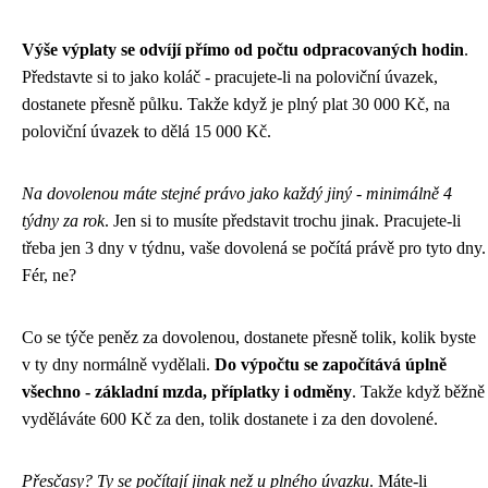
Výše výplaty se odvíjí přímo od počtu odpracovaných hodin
.
Představte si to jako koláč - pracujete-li na poloviční úvazek,
dostanete přesně půlku. Takže když je plný plat 30 000 Kč, na
poloviční úvazek to dělá 15 000 Kč.
Na dovolenou máte stejné právo jako každý jiný - minimálně 4
týdny za rok
. Jen si to musíte představit trochu jinak. Pracujete-li
třeba jen 3 dny v týdnu, vaše dovolená se počítá právě pro tyto dny.
Fér, ne?
Co se týče peněz za dovolenou, dostanete přesně tolik, kolik byste
v ty dny normálně vydělali.
Do výpočtu se započítává úplně
všechno - základní mzda, příplatky i odměny
. Takže když běžně
vyděláváte 600 Kč za den, tolik dostanete i za den dovolené.
Přesčasy? Ty se počítají jinak než u plného úvazku
. Máte-li