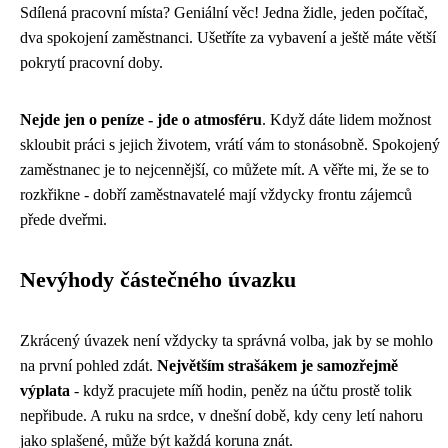
Sdílená pracovní místa? Geniální věc! Jedna židle, jeden počítač,
dva spokojení zaměstnanci. Ušetříte za vybavení a ještě máte větší
pokrytí pracovní doby.
Nejde jen o peníze - jde o atmosféru
. Když dáte lidem možnost
skloubit práci s jejich životem, vrátí vám to stonásobně. Spokojený
zaměstnanec je to nejcennější, co můžete mít. A věřte mi, že se to
rozkřikne - dobří zaměstnavatelé mají vždycky frontu zájemců
přede dveřmi.
Nevýhody částečného úvazku
Zkrácený úvazek není vždycky ta správná volba, jak by se mohlo
na první pohled zdát.
Největším strašákem je samozřejmě
výplata
- když pracujete míň hodin, peněz na účtu prostě tolik
nepřibude. A ruku na srdce, v dnešní době, kdy ceny letí nahoru
jako splašené, může být každá koruna znát.