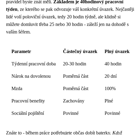
pravidel byste znát měli.
Základem je 40hodinový pracovní
týden
, ze kterého se pak odvozuje váš konkrétní úvazek. Nejčastěji
lidé volí poloviční úvazek, tedy 20 hodin týdně, ale klidně si
můžete domluvit třeba 25 nebo 30 hodin - záleží jen na dohodě s
vaším šéfem.
Parametr
Částečný úvazek
Plný úvazek
Týdenní pracovní doba
20-30 hodin
40 hodin
Nárok na dovolenou
Poměrná část
20 dní
Mzda
Poměrná část
100%
Pracovní benefity
Zachovány
Plné
Sociální pojištění
Povinné
Povinné
Znáte to - během práce potřebujete občas dobít baterky.
Když