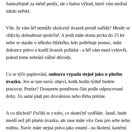
Samozřejmě za méně peněz, ale s řadou výhod, které vám možná
nikdo neřekl.
Víte, že vám šéf nemůže zkrácený úvazek prostě nařídit?
Musíte se
vždycky dohodnout společně
. A jestli máte doma prcka do 15 let
nebo se staráte o někoho blízkého, kdo potřebuje pomoc, máte
dokonce právo o kratší úvazek požádat - a šéf vám musí vyhovět,
pokud tomu nebrání vážné důvody.
Co se týče papírování,
smlouva vypadá stejně jako u plného
úvazku
. Jen se tam navíc objeví, kolik hodin týdně budete
pracovat. Peníze? Dostanete poměrnou část podle odpracované
doby. To samé platí pro dovolenou nebo třeba prémie.
A co důchod?
Počítá se z toho, co skutečně vyděláte
. Jasně, bude
menší než při plném úvazku, ale zase máte více času pro sebe nebo
rodinu. Navíc máte stejná práva jako ostatní - na školení, kariérní