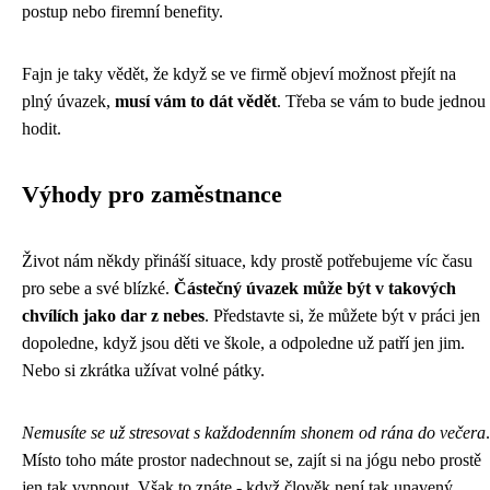
postup nebo firemní benefity.
Fajn je taky vědět, že když se ve firmě objeví možnost přejít na
plný úvazek,
musí vám to dát vědět
. Třeba se vám to bude jednou
hodit.
Výhody pro zaměstnance
Život nám někdy přináší situace, kdy prostě potřebujeme víc času
pro sebe a své blízké.
Částečný úvazek může být v takových
chvílích jako dar z nebes
. Představte si, že můžete být v práci jen
dopoledne, když jsou děti ve škole, a odpoledne už patří jen jim.
Nebo si zkrátka užívat volné pátky.
Nemusíte se už stresovat s každodenním shonem od rána do večera
.
Místo toho máte prostor nadechnout se, zajít si na jógu nebo prostě
jen tak vypnout. Však to znáte - když člověk není tak unavený,