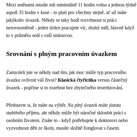
Mezi směnami musíte mít minimálně 11 hodin volna a jednou týdně
aspoň 35 hodin v kuse - to platí pro všechny stejně, ať už máte
jakýkoliv úvazek. Někdy se taky hodí rozvrhnout si práci
nerovnoměrně - jeden týden pracujete víc, druhý míň, hlavně když
to v průměru sedí s vaší smlouvou.
Srovnání s plným pracovním úvazkem
Zamysleli jste se někdy nad tím, jak moc může typ pracovního
úvazku ovlivnit váš život?
Klasická čtyřicítka
versus částečný
úvazek - pojďme si to rozebrat bez zbytečného teoretizování.
Představte si, že máte na výběr.
Na plný úvazek máte jistotu
stabilního příjmu
, ale někdy může být náročné skloubit práci s
osobním životem. Znáte to - když potřebujete k doktorovi nebo
vyzvednout děti ze školy, musíte složitě žonglovat s časem.