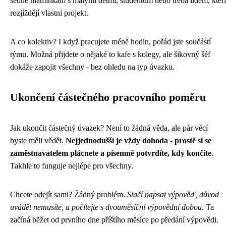
sedne maminkám s malými dětmi, studentům nebo třeba lidem, kteří
rozjíždějí vlastní projekt.
A co kolektiv? I když pracujete méně hodin, pořád jste součástí
týmu. Možná přijdete o nějaké to kafe s kolegy, ale šikovný šéf
dokáže zapojit všechny - bez ohledu na typ úvazku.
Ukončení částečného pracovního poměru
Jak ukončit částečný úvazek? Není to žádná věda, ale pár věcí
byste měli vědět.
Nejjednodušší je vždy dohoda - prostě si se
zaměstnavatelem plácnete a písemně potvrdíte, kdy končíte
.
Takhle to funguje nejlépe pro všechny.
Chcete odejít sami? Žádný problém.
Stačí napsat výpověď, důvod
uvádět nemusíte, a počítejte s dvouměsíční výpovědní dobou
. Ta
začíná běžet od prvního dne příštího měsíce po předání výpovědi.