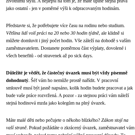
životnímu stylu. A nejlepší na tom je, že máte úplně stejná práva
jako ostatní - jen v poměrné výši k odpracovaným hodinám.
Představte si, že potřebujete více času na rodinu nebo studium.
Většina lidí volí práci na 20 nebo 30 hodin týdně
, ale klidně si
můžete domluvit i jiný počet hodin. Vše záleží na dohodě s vaším
zaměstnavatelem. Dostanete poměrnou část výplaty, dovolené i
všech benefitů - od stravenek až po sick days.
Důležité je vědět, že částečný úvazek musí být vždy písemně
dohodnutý
. Šéf vám ho nemůže prostě nařídit. V pracovní
smlouvě musí být jasně napsáno, kolik hodin budete pracovat a jak
bude vaše práce rozvržená. A pozor - za stejnou práci vám náleží
stejná hodinová mzda jako kolegům na plný úvazek.
Máte malé děti nebo pečujete o někoho blízkého?
Zákon stojí na
vaší straně
. Pokud požádáte o zkrácený úvazek, zaměstnavatel vám