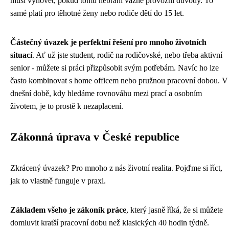
musí vyhovět, pokud tomu nebrání vážné provozní důvody. To
samé platí pro těhotné ženy nebo rodiče dětí do 15 let.
Částečný úvazek je perfektní řešení pro mnoho životních
situací
. Ať už jste student, rodič na rodičovské, nebo třeba aktivní
senior - můžete si práci přizpůsobit svým potřebám. Navíc ho lze
často kombinovat s home officem nebo pružnou pracovní dobou. V
dnešní době, kdy hledáme rovnováhu mezi prací a osobním
životem, je to prostě k nezaplacení.
Zákonná úprava v České republice
Zkrácený úvazek? Pro mnoho z nás životní realita. Pojďme si říct,
jak to vlastně funguje v praxi.
Základem všeho je zákoník práce
, který jasně říká, že si můžete
domluvit kratší pracovní dobu než klasických 40 hodin týdně.