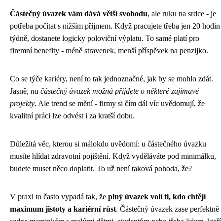
Částečný úvazek vám dává větší svobodu
, ale ruku na srdce - je
potřeba počítat s nižším příjmem. Když pracujete třeba jen 20 hodin
týdně, dostanete logicky poloviční výplatu. To samé platí pro
firemní benefity - méně stravenek, menší příspěvek na penzijko.
Co se týče kariéry, není to tak jednoznačné, jak by se mohlo zdát.
Jasně,
na částečný úvazek možná přijdete o některé zajímavé
projekty
. Ale trend se mění - firmy si čím dál víc uvědomují, že
kvalitní práci lze odvést i za kratší dobu.
Důležitá věc, kterou si málokdo uvědomí: u částečného úvazku
musíte hlídat zdravotní pojištění. Když vyděláváte pod minimálku,
budete muset něco doplatit. To už není taková pohoda, že?
V praxi to často vypadá tak, že
plný úvazek volí ti, kdo chtějí
maximum jistoty a kariérní růst
. Částečný úvazek zase perfektně