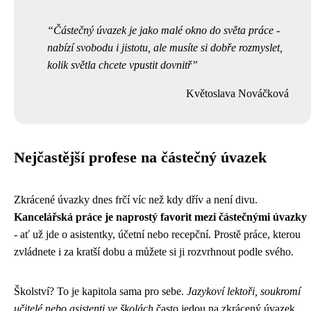
Částečný úvazek je jako malé okno do světa práce -
nabízí svobodu i jistotu, ale musíte si dobře rozmyslet,
kolik světla chcete vpustit dovnitř
Květoslava Nováčková
Nejčastější profese na částečný úvazek
Zkrácené úvazky dnes frčí víc než kdy dřív a není divu.
Kancelářská práce je naprostý favorit mezi částečnými úvazky
- ať už jde o asistentky, účetní nebo recepční. Prostě práce, kterou
zvládnete i za kratší dobu a můžete si ji rozvrhnout podle svého.
Školství? To je kapitola sama pro sebe.
Jazykoví lektoři, soukromí
učitelé nebo asistenti ve školách
často jedou na zkrácený úvazek.