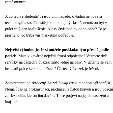
zaměstnance
.
A co teprve studenti? Ti jsou plní nápadů, ovládají nejnovější
technologie a sociální sítě jako nikdo jiný. Jasně, nemůžou být v
práci celý den kvůli škole. Ale ty čtyři hodiny odpoledne? To je
přesně to, co třeba váš marketing potřebuje.
Největší výhodou je, že si můžete poskládat tým přesně podle
potřeb
. Máte v kavárně největší frmol odpoledne? Vezmete dvě
servírky na částečný úvazek místo jedné na plný. V účtárně se vám
hromadí práce ke konci měsíce? Částečný úvazek je řešení.
Zaměstnanci na zkrácený úvazek bývají často mnohem výkonnější
.
Nemají čas na prokrastinaci, přicházejí s čistou hlavou a jsou vděční
za flexibilitu, kterou jim dáváte. To se projeví na jejich nasazení a
loajalitě.