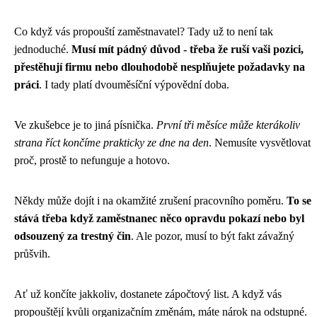
Co když vás propouští zaměstnavatel? Tady už to není tak
jednoduché.
Musí mít pádný důvod - třeba že ruší vaši pozici,
přestěhují firmu nebo dlouhodobě nesplňujete požadavky na
práci
. I tady platí dvouměsíční výpovědní doba.
Ve zkušebce je to jiná písnička.
První tři měsíce může kterákoliv
strana říct končíme prakticky ze dne na den
. Nemusíte vysvětlovat
proč, prostě to nefunguje a hotovo.
Někdy může dojít i na okamžité zrušení pracovního poměru.
To se
stává třeba když zaměstnanec něco opravdu pokazí nebo byl
odsouzený za trestný čin
. Ale pozor, musí to být fakt závažný
průšvih.
Ať už končíte jakkoliv, dostanete zápočtový list. A když vás
propouštějí kvůli organizačním změnám, máte nárok na odstupné.