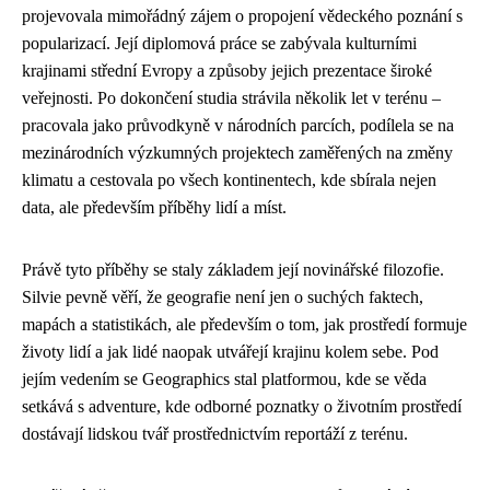
projevovala mimořádný zájem o propojení vědeckého poznání s
popularizací. Její diplomová práce se zabývala kulturními
krajinami střední Evropy a způsoby jejich prezentace široké
veřejnosti. Po dokončení studia strávila několik let v terénu –
pracovala jako průvodkyně v národních parcích, podílela se na
mezinárodních výzkumných projektech zaměřených na změny
klimatu a cestovala po všech kontinentech, kde sbírala nejen
data, ale především příběhy lidí a míst.
Právě tyto příběhy se staly základem její novinářské filozofie.
Silvie pevně věří, že geografie není jen o suchých faktech,
mapách a statistikách, ale především o tom, jak prostředí formuje
životy lidí a jak lidé naopak utvářejí krajinu kolem sebe. Pod
jejím vedením se Geographics stal platformou, kde se věda
setkává s adventure, kde odborné poznatky o životním prostředí
dostávají lidskou tvář prostřednictvím reportáží z terénu.