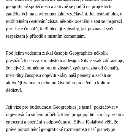
geografické společnosti a aktivně se podílí na projektech
zaměřených na environmentální vzdělávání. Její osobní blog o
udržitelném cestování získal několik ocenění a stal se inspirací
pro tisíce čtenářů, kteří hledají způsoby, jak poznávat svět s
respektem k přírodě a místním komunitám.
Pod jejím vedením získal časopis Geographics několik
prestižních cen za žurnalistiku a design. Silvie však zdůrazňuje,
že největší odměnou pro ni zůstává zpětná vazba od čtenářů,
kteří díky časopisu objevili krásy naší planety a začali se
aktivněji zajímat o ochranu životního prostředí a kulturní
dědictví.
Její vize pro budoucnost Geographics je jasná: pokračovat v
objevování a sdílení příběhů, které propojují lidi s místy, vědu s
emocemi a poznání s odpovědností. Silvie Kolářová věří, že
právě porozumění geografické rozmanitosti naší planety je