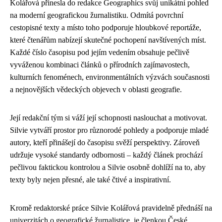
Kolářová přinesla do redakce Geographics svůj unikátní pohled
na moderní geografickou žurnalistiku. Odmítá povrchní
cestopisné texty a místo toho podporuje hloubkové reportáže,
které čtenářům nabízejí skutečné pochopení navštívených míst.
Každé číslo časopisu pod jejím vedením obsahuje pečlivě
vyváženou kombinaci článků o přírodních zajímavostech,
kulturních fenoménech, environmentálních výzvách současnosti
a nejnovějších vědeckých objevech v oblasti geografie.
Její redakční tým si váží její schopnosti naslouchat a motivovat.
Silvie vytváří prostor pro různorodé pohledy a podporuje mladé
autory, kteří přinášejí do časopisu svěží perspektivy. Zároveň
udržuje vysoké standardy odbornosti – každý článek prochází
pečlivou faktickou kontrolou a Silvie osobně dohlíží na to, aby
texty byly nejen přesné, ale také čtivé a inspirativní.
Kromě redaktorské práce Silvie Kolářová pravidelně přednáší na
univerzitách o geografické žurnalistice, je členkou České