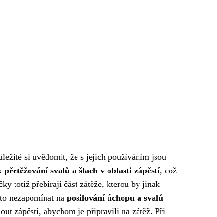
ežité si uvědomit, že s jejich používáním jsou
 k
přetěžování svalů a šlach v oblasti zápěstí
, což
 totiž přebírají část zátěže, kterou by jinak
roto nezapomínat na
posilování úchopu a svalů
ut zápěstí, abychom je připravili na zátěž. Při