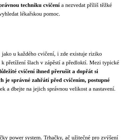
právnou techniku cvičení
a nezvedat příliš těžké
a vyhledat lékařskou pomoc.
ako u každého cvičení, i zde existuje riziko
 přetížení šlach v zápěstí a předloktí. Mezi typické
důležité cvičení ihned přerušit a dopřát si
ch je správné zahřátí před cvičením, postupné
 a dbejte na jejich správnou velikost a nastavení.
ačky power system. Trhačky, ač užitečné pro zvýšení