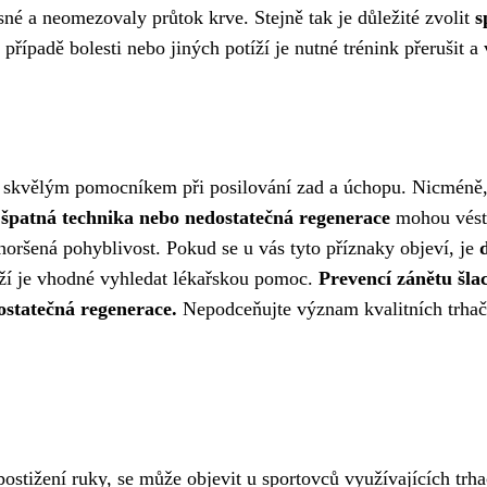
ěsné a neomezovaly průtok krve. Stejně tak je důležité zvolit
s
případě bolesti nebo jiných potíží je nutné trénink přerušit 
u skvělým pomocníkem při posilování zad a úchopu. Nicméně, j
špatná technika nebo nedostatečná regenerace
mohou vést k
 zhoršená pohyblivost. Pokud se u vás tyto příznaky objeví, je
tíží je vhodné vyhledat lékařskou pomoc.
Prevencí zánětu šla
ostatečná regenerace.
Nepodceňujte význam kvalitních trhaček
ostižení ruky, se může objevit u sportovců využívajících trh