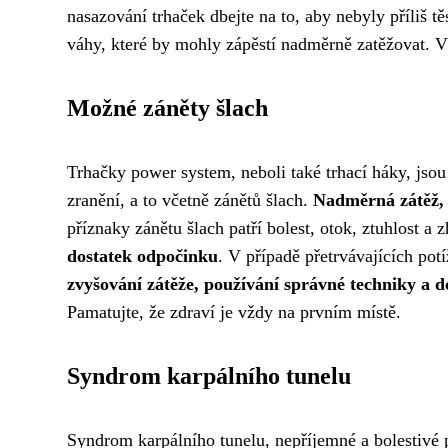
nasazování trhaček dbejte na to, aby nebyly příliš t
váhy, které by mohly zápěstí nadměrně zatěžovat. V 
Možné záněty šlach
Trhačky power system, neboli také trhací háky, jso
zranění, a to včetně zánětů šlach.
Nadměrná zátěž, 
příznaky zánětu šlach patří bolest, otok, ztuhlost a
dostatek odpočinku
. V případě přetrvávajících po
zvyšování zátěže, používání správné techniky a d
Pamatujte, že zdraví je vždy na prvním místě.
Syndrom karpálního tunelu
Syndrom karpálního tunelu, nepříjemné a bolestivé p