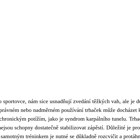
portovce, nám sice usnadňují zvedání těžkých vah, ale je důl
i nesprávném nebo nadměrném používání trhaček může docházet
chronickým potížím, jako je syndrom karpálního tunelu. Trhačky
nejsou schopny dostatečně stabilizovat zápěstí. Důležité je p
samotným tréninkem je nutné se důkladně rozcvičit a protáhno