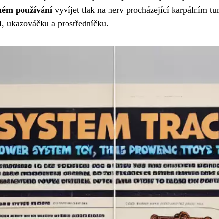
ém používání
vyvíjet tlak na nerv procházející karpálním tu
lci, ukazováčku a prostředníčku.