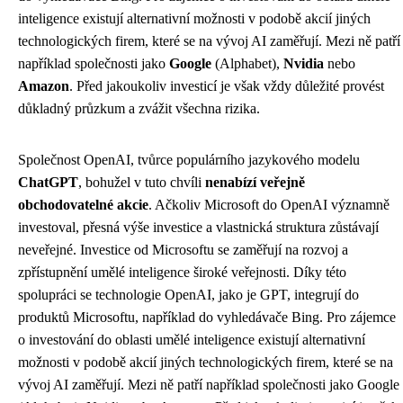
inteligence existují alternativní možnosti v podobě akcií jiných
technologických firem, které se na vývoj AI zaměřují. Mezi ně patří
například společnosti jako
Google
(Alphabet),
Nvidia
nebo
Amazon
. Před jakoukoliv investicí je však vždy důležité provést
důkladný průzkum a zvážit všechna rizika.
Společnost OpenAI, tvůrce populárního jazykového modelu
ChatGPT
, bohužel v tuto chvíli
nenabízí veřejně
obchodovatelné akcie
. Ačkoliv Microsoft do OpenAI významně
investoval, přesná výše investice a vlastnická struktura zůstávají
neveřejné. Investice od Microsoftu se zaměřují na rozvoj a
zpřístupnění umělé inteligence široké veřejnosti. Díky této
spolupráci se technologie OpenAI, jako je GPT, integrují do
produktů Microsoftu, například do vyhledávače Bing. Pro zájemce
o investování do oblasti umělé inteligence existují alternativní
možnosti v podobě akcií jiných technologických firem, které se na
vývoj AI zaměřují. Mezi ně patří například společnosti jako Google