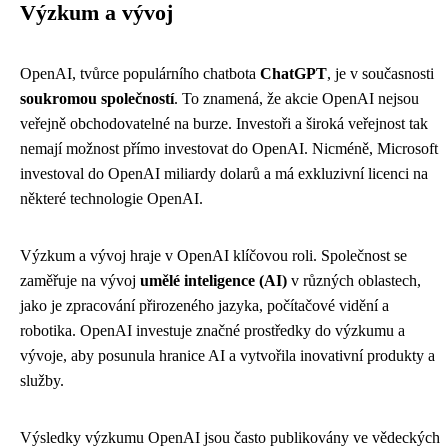
Výzkum a vývoj
OpenAI, tvůrce populárního chatbota
ChatGPT
, je v současnosti
soukromou společností
. To znamená, že akcie OpenAI nejsou
veřejně obchodovatelné na burze. Investoři a široká veřejnost tak
nemají možnost přímo investovat do OpenAI. Nicméně, Microsoft
investoval do OpenAI miliardy dolarů a má exkluzivní licenci na
některé technologie OpenAI.
Výzkum a vývoj hraje v OpenAI klíčovou roli. Společnost se
zaměřuje na vývoj
umělé inteligence (AI)
v různých oblastech,
jako je zpracování přirozeného jazyka, počítačové vidění a
robotika. OpenAI investuje značné prostředky do výzkumu a
vývoje, aby posunula hranice AI a vytvořila inovativní produkty a
služby.
Výsledky výzkumu OpenAI jsou často publikovány ve vědeckých