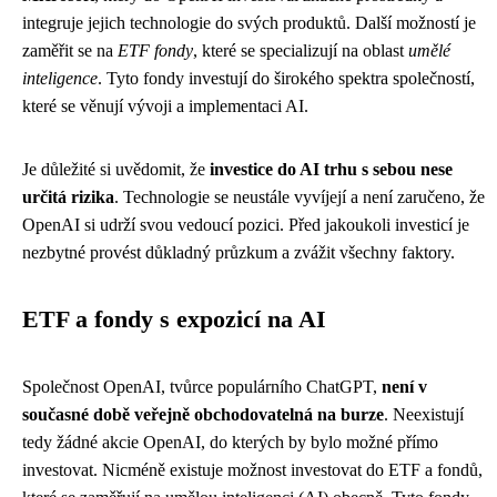
integruje jejich technologie do svých produktů. Další možností je
zaměřit se na
ETF fondy
, které se specializují na oblast
umělé
inteligence
. Tyto fondy investují do širokého spektra společností,
které se věnují vývoji a implementaci AI.
Je důležité si uvědomit, že
investice do AI trhu s sebou nese
určitá rizika
. Technologie se neustále vyvíjejí a není zaručeno, že
OpenAI si udrží svou vedoucí pozici. Před jakoukoli investicí je
nezbytné provést důkladný průzkum a zvážit všechny faktory.
ETF a fondy s expozicí na AI
Společnost OpenAI, tvůrce populárního ChatGPT,
není v
současné době veřejně obchodovatelná na burze
. Neexistují
tedy žádné akcie OpenAI, do kterých by bylo možné přímo
investovat. Nicméně existuje možnost investovat do ETF a fondů,