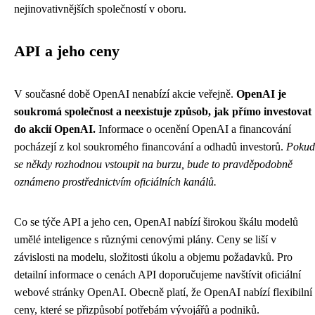
nejinovativnějších společností v oboru.
API a jeho ceny
V současné době OpenAI nenabízí akcie veřejně.
OpenAI je
soukromá společnost a neexistuje způsob, jak přímo investovat
do akcií OpenAI.
Informace o ocenění OpenAI a financování
pocházejí z kol soukromého financování a odhadů investorů.
Pokud
se někdy rozhodnou vstoupit na burzu, bude to pravděpodobně
oznámeno prostřednictvím oficiálních kanálů.
Co se týče API a jeho cen, OpenAI nabízí širokou škálu modelů
umělé inteligence s různými cenovými plány. Ceny se liší v
závislosti na modelu, složitosti úkolu a objemu požadavků. Pro
detailní informace o cenách API doporučujeme navštívit oficiální
webové stránky OpenAI. Obecně platí, že OpenAI nabízí flexibilní
ceny, které se přizpůsobí potřebám vývojářů a podniků.