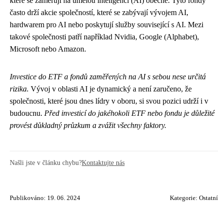
které se zaměřují na umělou inteligenci (AI) obecně. Tyto fondy
často drží akcie společností, které se zabývají vývojem AI,
hardwarem pro AI nebo poskytují služby související s AI. Mezi
takové společnosti patří například Nvidia, Google (Alphabet),
Microsoft nebo Amazon.
Investice do ETF a fondů zaměřených na AI s sebou nese určitá
rizika.
Vývoj v oblasti AI je dynamický a není zaručeno, že
společnosti, které jsou dnes lídry v oboru, si svou pozici udrží i v
budoucnu.
Před investicí do jakéhokoli ETF nebo fondu je důležité
provést důkladný průzkum a zvážit všechny faktory.
Našli jste v článku chybu?
Kontaktujte nás
Publikováno: 19. 06. 2024
Kategorie:
Ostatní