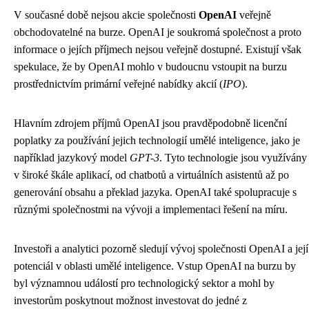
V současné době nejsou akcie společnosti
OpenAI
veřejně
obchodovatelné na burze. OpenAI je soukromá společnost a proto
informace o jejích příjmech nejsou veřejně dostupné. Existují však
spekulace, že by OpenAI mohlo v budoucnu vstoupit na burzu
prostřednictvím primární veřejné nabídky akcií (
IPO
).
Hlavním zdrojem příjmů OpenAI jsou pravděpodobně licenční
poplatky za používání jejich technologií umělé inteligence, jako je
například jazykový model
GPT-3
. Tyto technologie jsou využívány
v široké škále aplikací, od chatbotů a virtuálních asistentů až po
generování obsahu a překlad jazyka. OpenAI také spolupracuje s
různými společnostmi na vývoji a implementaci řešení na míru.
Investoři a analytici pozorně sledují vývoj společnosti OpenAI a její
potenciál v oblasti umělé inteligence. Vstup OpenAI na burzu by
byl významnou událostí pro technologický sektor a mohl by
investorům poskytnout možnost investovat do jedné z