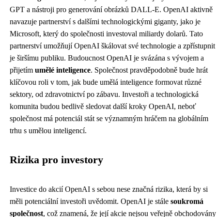
GPT a nástroji pro generování obrázků DALL-E. OpenAI aktivně
navazuje partnerství s dalšími technologickými giganty, jako je
Microsoft, který do společnosti investoval miliardy dolarů. Tato
partnerství umožňují OpenAI škálovat své technologie a zpřístupnit
je širšímu publiku. Budoucnost OpenAI je svázána s vývojem a
přijetím
umělé inteligence
. Společnost pravděpodobně bude hrát
klíčovou roli v tom, jak bude umělá inteligence formovat různé
sektory, od zdravotnictví po zábavu. Investoři a technologická
komunita budou bedlivě sledovat další kroky OpenAI, neboť
společnost má potenciál stát se významným hráčem na globálním
trhu s umělou inteligencí.
Rizika pro investory
Investice do akcií OpenAI s sebou nese značná rizika, která by si
měli potenciální investoři uvědomit. OpenAI je stále
soukromá
společnost
, což znamená, že její akcie nejsou veřejně obchodovány