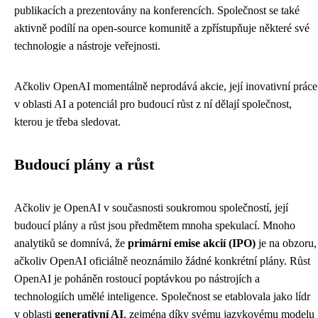
publikacích a prezentovány na konferencích. Společnost se také
aktivně podílí na open-source komunitě a zpřístupňuje některé své
technologie a nástroje veřejnosti.
Ačkoliv OpenAI momentálně neprodává akcie, její inovativní práce
v oblasti AI a potenciál pro budoucí růst z ní dělají společnost,
kterou je třeba sledovat.
Budoucí plány a růst
Ačkoliv je OpenAI v současnosti soukromou společností, její
budoucí plány a růst jsou předmětem mnoha spekulací. Mnoho
analytiků se domnívá, že
primární emise akcií (IPO)
je na obzoru,
ačkoliv OpenAI oficiálně neoznámilo žádné konkrétní plány. Růst
OpenAI je poháněn rostoucí poptávkou po nástrojích a
technologiích umělé inteligence. Společnost se etablovala jako lídr
v oblasti
generativní AI
, zejména díky svému jazykovému modelu