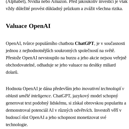
(Alphabet), Nvidia nebo Amazon. Před jakoukoliv investicí je však
vždy důležité provést důkladný průzkum a zvážit všechna rizika.
Valuace OpenAI
OpenAI, tvůrce populárního chatbota
ChatGPT
, je v současnosti
jednou z nejhodnotnějších soukromých společností na světě.
Přestože OpenAI nevstoupilo na burzu a jeho akcie nejsou veřejně
obchodovatelné, odhaduje se jeho valuace na desítky miliard
dolarů.
Hodnota OpenAI je dána především jeho
inovativní technologií v
oblasti umělé inteligence
. ChatGPT, jazykový model schopný
generovat text podobný lidskému, si získal obrovskou popularitu a
demonstroval potenciál AI v různých odvětvích. Investoři věří v
budoucí růst OpenAI a jeho schopnost monetizovat své
technologie.