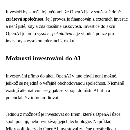
Investoři by si měli být vědomi, že OpenAI je v současné době
ztrátová společnost
. Její provoz je financován z externích investic
a není jisté, kdy a zda dosáhne ziskovosti. Investice do akcií
OpenAI je proto
vysoce spekulativní
a je vhodná pouze pro
investory s vysokou tolerancí k riziku.
Možnosti investování do AI
Investování přímo do akcií OpenAI v tuto chvíli není možné,
jelikož se nejedná o veřejně obchodovanou společnost. Nicméně
existují alternativní cesty, jak se zapojit do růstu AI trhu a
potenciálně z toho profitovat.
Jednou z možností je investovat do firem, které s OpenAI úzce
spolupracují, nebo využívají jejich technologie. Například
Microsoft
, který do OpenAI investoval značné prostředky a