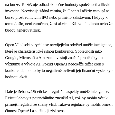
na burze. To ztěžuje odhad skutečné hodnoty společnosti a likviditu
investice. Neexistuje žádná záruka, že OpenAI někdy vstoupí na
burzu prostřednictvím IPO nebo přímého zalistování. I kdyby k
tomu došlo, není zaručeno, že si akcie udrží svou hodnotu nebo že
budou generovat zisk.
OpenAI působí v rychle se rozvíjejícím odvětví umělé inteligence,
které je charakteristické silnou konkurencí. Společnosti jako
Google, Microsoft a Amazon investují značné prostředky do
výzkumu a vývoje AI. Pokud OpenAI nedokáže držet krok s
konkurencí, mohlo by to negativně ovlivnit její finanční výsledky a
hodnotu akcií.
Dále je třeba zvážit etické a regulační aspekty umělé inteligence.
Existují obavy z potenciálního zneužití AI, což by mohlo vést k
přísnější regulaci ze strany vlád. Taková regulace by mohla omezit
činnost OpenAI a snížit její ziskovost.