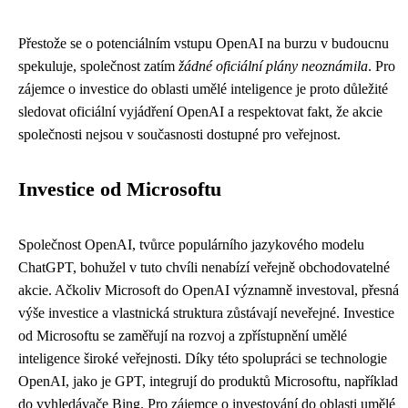
Přestože se o potenciálním vstupu OpenAI na burzu v budoucnu
spekuluje, společnost zatím
žádné oficiální plány neoznámila
. Pro
zájemce o investice do oblasti umělé inteligence je proto důležité
sledovat oficiální vyjádření OpenAI a respektovat fakt, že akcie
společnosti nejsou v současnosti dostupné pro veřejnost.
Investice od Microsoftu
Společnost OpenAI, tvůrce populárního jazykového modelu
ChatGPT, bohužel v tuto chvíli nenabízí veřejně obchodovatelné
akcie. Ačkoliv Microsoft do OpenAI významně investoval, přesná
výše investice a vlastnická struktura zůstávají neveřejné. Investice
od Microsoftu se zaměřují na rozvoj a zpřístupnění umělé
inteligence široké veřejnosti. Díky této spolupráci se technologie
OpenAI, jako je GPT, integrují do produktů Microsoftu, například
do vyhledávače Bing. Pro zájemce o investování do oblasti umělé