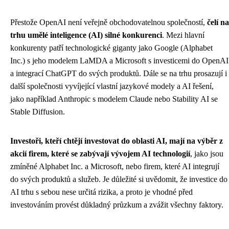
Přestože OpenAI není veřejně obchodovatelnou společností,
čelí na
trhu umělé inteligence (AI) silné konkurenci
. Mezi hlavní
konkurenty patří technologické giganty jako Google (Alphabet
Inc.) s jeho modelem LaMDA a Microsoft s investicemi do OpenAI
a integrací ChatGPT do svých produktů. Dále se na trhu prosazují i
další společnosti vyvíjející vlastní jazykové modely a AI řešení,
jako například Anthropic s modelem Claude nebo Stability AI se
Stable Diffusion.
Investoři, kteří chtějí investovat do oblasti AI, mají na výběr z
akcií firem, které se zabývají vývojem AI technologií
, jako jsou
zmíněné Alphabet Inc. a Microsoft, nebo firem, které AI integrují
do svých produktů a služeb. Je důležité si uvědomit, že investice do
AI trhu s sebou nese určitá rizika, a proto je vhodné před
investováním provést důkladný průzkum a zvážit všechny faktory.